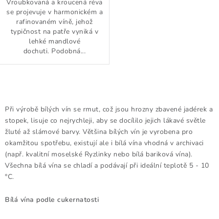
Vroubkovaná a kroucená réva
se projevuje v harmonickém a
rafinovaném víně, jehož
typičnost na patře vyniká v
lehké mandlové
dochuti. Podobná...
O
v
Při výrobě bílých vín se rmut, což jsou hrozny zbavené jadérek a
l
stopek, lisuje co nejrychleji, aby se docílilo jejich lákavé světle
á
žluté až slámové barvy. Většina bílých vín je vyrobena pro
d
okamžitou spotřebu, existují ale i bílá vína vhodná v archivaci
(např. kvalitní moselské Ryzlinky nebo bílá bariková vína).
a
Všechna bílá vína se chladí a podávají při ideální teplotě 5 - 10
c
°C.
í
p
Bílá vína podle cukernatosti
r