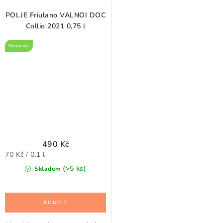
POLJE Friulano VALNOI DOC
Collio 2021 0,75 l
Novinka
490 Kč
Měrná
70 Kč / 0.1 l
cena:
(>5 ks)
Skladem