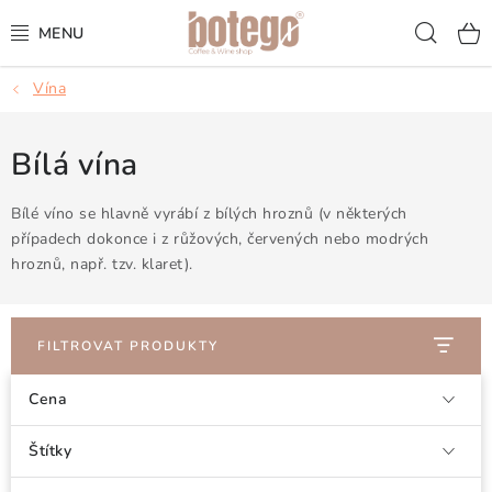
Přejít
Hled
na
obsah
Vína
KÁVA
FRAPPÉ
Bílá vína
VÍNA
Bílé víno se hlavně vyrábí z bílých hroznů (v některých
případech dokonce i z růžových, červených nebo modrých
hroznů, např. tzv. klaret).
ŠUMIVÁ VÍNA
KOKTEJLY & APERITIVY
FILTROVAT PRODUKTY
ČAJ & ČOKOLÁDA
Cena
PŘÍSLUŠENSTVÍ
Štítky