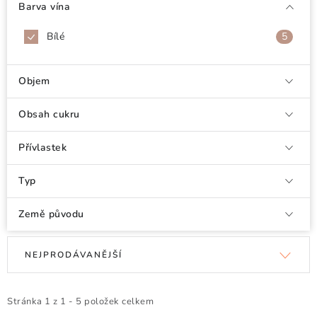
Doprava a platba
Obchodní podmínky
Barva vína
Podmínky ochrany osobních údajů
Hodnocení obchodu
Bílé
5
Kontakty
O nás
Velkoobchod
Objem
Obsah cukru
Přívlastek
Typ
Země původu
V
Ř
NEJPRODÁVANĚJŠÍ
ý
a
p
z
i
e
Stránka
1
z
1
-
5
položek celkem