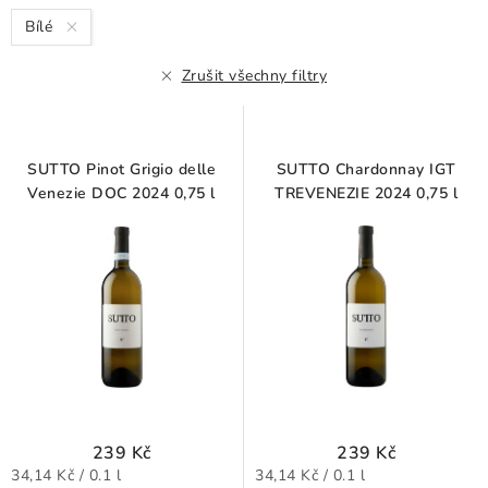
s
n
Bílé
p
í
r
p
Zrušit všechny filtry
o
r
d
o
u
d
SUTTO Pinot Grigio delle
SUTTO Chardonnay IGT
k
u
Venezie DOC 2024 0,75 l
TREVENEZIE 2024 0,75 l
t
k
ů
t
ů
239 Kč
239 Kč
Měrná
Měrná
34,14 Kč / 0.1 l
34,14 Kč / 0.1 l