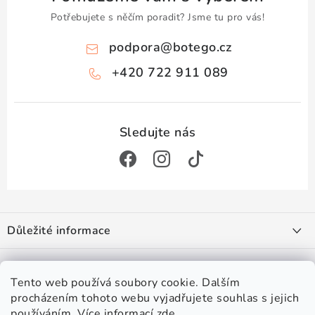
Potřebujete s něčím poradit? Jsme tu pro vás!
podpora
@
botego.cz
+420 722 911 089
Z
á
Důležité informace
p
a
Doprava a platba
Zajímá vás
t
Obchodní podmínky
Tento web používá soubory cookie. Dalším
í
procházením tohoto webu vyjadřujete souhlas s jejich
Podmínky ochrany osobních údajů
#botego
Věrnostní program
používáním. Více informací
zde
.