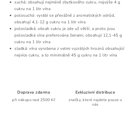
v
suchá: obsahují nejméně zbytkového cukru, nejvýše 4 g
k
cukru na 1 litr vína
y
polosuchá: vyrábí se převážně z aromatických odrůd,
v
obsahují 4,1-12 g cukru na 1 litr vína
polosladká: obsah cukru je zde už větší, a proto jsou
ý
polosladká vína preferována ženami, obsahují 12,1-45 g
p
cukru na 1 litr vína
i
sladká: vína vyrobena z velmi vyzrálých hroznů obsahující
s
nejvíce cukru, a to minimálně 45 g cukru na 1 litr vína
u
Doprava zdarma
Exkluzivní distribuce
při nákupu nad 2500 Kč
značky, které najdete pouze u
nás