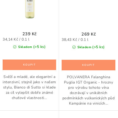
239 Kč
269 Kč
Měrná
Měrná
34,14 Kč / 0.1 l
38,43 Kč / 0.1 l
cena:
cena:
(>5 ks)
(>5 ks)
Skladem
Skladem
Svěží a mladé, ale elegantní a
POLVANERA Falanghina
intenzivní, stejně jako v našem
Puglia IGT Organic - hrozny
stylu, Bianco di Sutto si klade
pro výrobu tohoto vína
za cíl vylepšit dobře známé
dozrávají v unikátních
chuťové vlastnosti...
podmínkách vulkanických půd
Kampánie na vinicích...