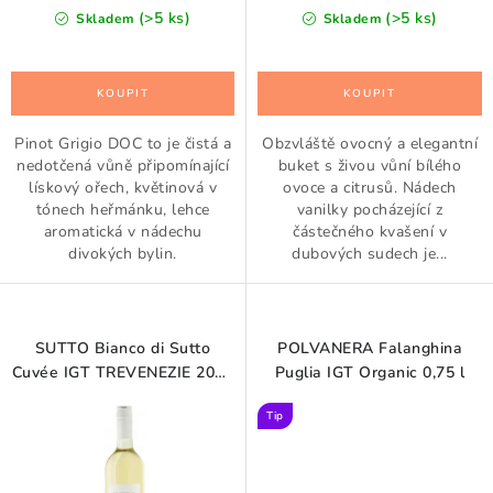
cena:
cena:
(>5 ks)
(>5 ks)
Skladem
Skladem
Pinot Grigio DOC to je čistá a
Obzvláště ovocný a elegantní
nedotčená vůně připomínající
buket s živou vůní bílého
lískový ořech, květinová v
ovoce a citrusů. Nádech
tónech heřmánku, lehce
vanilky pocházející z
aromatická v nádechu
částečného kvašení v
divokých bylin.
dubových sudech je...
SUTTO Bianco di Sutto
POLVANERA Falanghina
Cuvée IGT TREVENEZIE 2024
Puglia IGT Organic 0,75 l
0,75 l
Tip