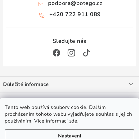
u
podpora
@
botego.cz
+420 722 911 089
Z
á
Důležité informace
p
a
Doprava a platba
Zajímá vás
t
Obchodní podmínky
Tento web používá soubory cookie. Dalším
í
Podmínky ochrany osobních údajů
procházením tohoto webu vyjadřujete souhlas s jejich
#botego
Věrnostní program
používáním. Více informací
zde
.
Hodnocení obchodu
Velkoobchod
Kontakty
Platební metody
Míchané drinky a koktejly
Dersut Caffè
Nastavení