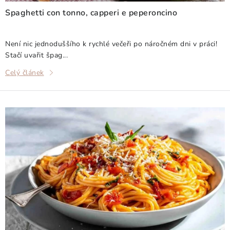
Doprava a platba
Obchodní podmínky
ů
Spaghetti con tonno, capperi e peperoncino
Podmínky ochrany osobních údajů
Hodnocení obchodu
Kontakty
O nás
Velkoobchod
Není nic jednoduššího k rychlé večeři po náročném dni v práci!
Stačí uvařit špag...
Celý článek