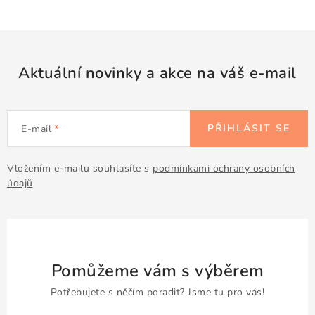
v
l
á
d
Aktuální novinky a akce na váš e-mail
a
c
í
PŘIHLÁSIT SE
E-mail
p
r
v
Vložením e-mailu souhlasíte s
podmínkami ochrany osobních
údajů
k
y
v
ý
p
Pomůžeme vám s výběrem
i
Potřebujete s něčím poradit? Jsme tu pro vás!
s