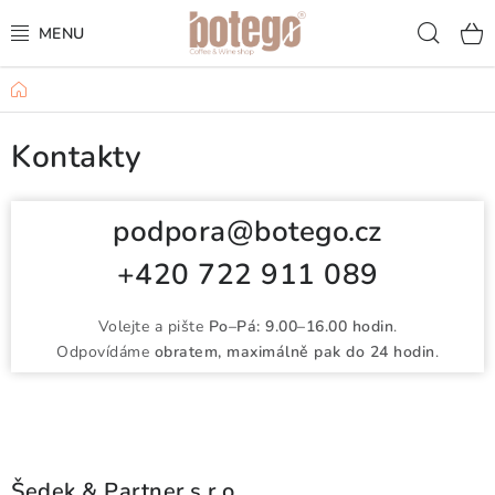
Přejít
Hled
na
obsah
Domů
KÁVA
Kontakty
FRAPPÉ
VÍNA
podpora@botego.cz
+420 722 911 089
ŠUMIVÁ VÍNA
KOKTEJLY & APERITIVY
Volejte a pište
Po–Pá: 9.00–16.00 hodin
.
Odpovídáme
obratem, maximálně pak do 24 hodin
.
ČAJ & ČOKOLÁDA
PŘÍSLUŠENSTVÍ
Šedek & Partner s.r.o.