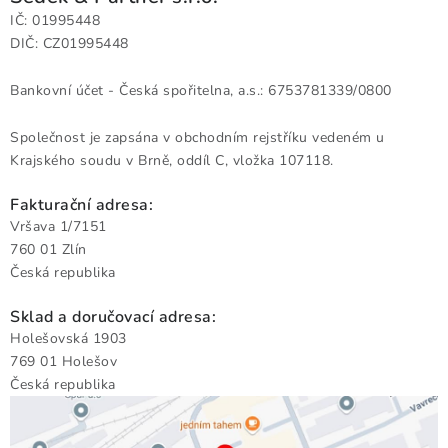
Doprava a platba
Obchodní podmínky
IČ: 01995448
Podmínky ochrany osobních údajů
Hodnocení obchodu
DIČ: CZ01995448
Kontakty
O nás
Velkoobchod
Bankovní účet - Česká spořitelna, a.s.: 6753781339/0800
Společnost je zapsána v obchodním rejstříku vedeném u
Krajského soudu v Brně, oddíl C, vložka 107118.
Fakturační adresa:
Vršava 1/7151
760 01 Zlín
Česká republika
Sklad a doručovací adresa:
Holešovská 1903
769 01 Holešov
Česká republika