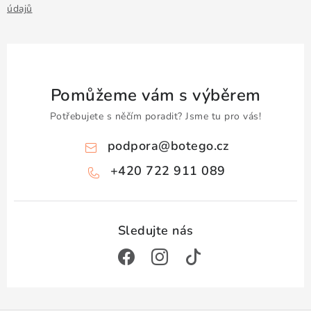
údajů
Pomůžeme vám s výběrem
Potřebujete s něčím poradit? Jsme tu pro vás!
podpora
@
botego.cz
+420 722 911 089
Z