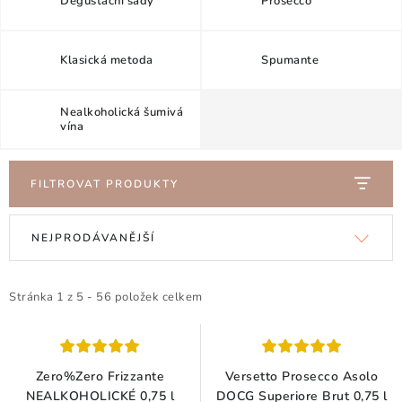
Degustační sady
Prosecco
Doprava a platba
Obchodní podmínky
Podmínky ochrany osobních údajů
Hodnocení obchodu
Klasická metoda
Spumante
Kontakty
O nás
Velkoobchod
Nealkoholická šumivá
vína
FILTROVAT PRODUKTY
V
Ř
NEJPRODÁVANĚJŠÍ
ý
a
p
z
i
e
Stránka
1
z
5
-
56
položek celkem
s
n
p
í
r
p
Zero%Zero Frizzante
Versetto Prosecco Asolo
NEALKOHOLICKÉ 0,75 l
DOCG Superiore Brut 0,75 l