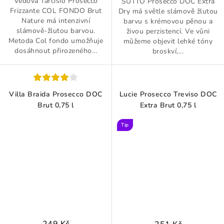
Vedova Tarcisio Prosecco
SUTTO Prosecco DOC Extra
Frizzante COL FONDO Brut
Dry má světle slámově žlutou
Nature má intenzivní
barvu s krémovou pěnou a
slámově-žlutou barvou.
živou perzistencí. Ve vůni
Metoda Col fondo umožňuje
můžeme objevit lehké tóny
dosáhnout přirozeného...
broskví,...
Villa Braida Prosecco DOC
Lucie Prosecco Treviso DOC
Brut 0,75 l
Extra Brut 0,75 l
Tip