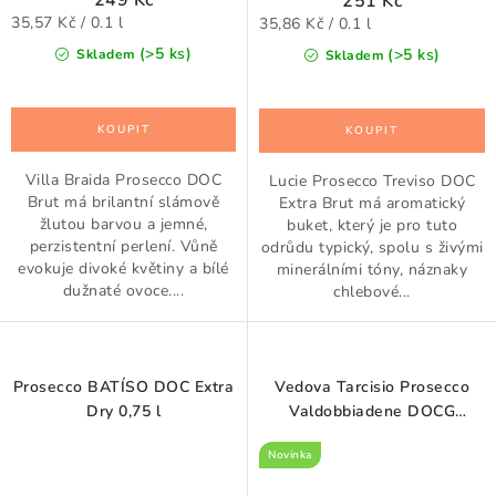
249 Kč
251 Kč
Měrná
Měrná
35,57 Kč / 0.1 l
35,86 Kč / 0.1 l
cena:
cena:
(>5 ks)
(>5 ks)
Skladem
Skladem
Villa Braida Prosecco DOC
Lucie Prosecco Treviso DOC
Brut má brilantní slámově
Extra Brut má aromatický
žlutou barvou a jemné,
buket, který je pro tuto
perzistentní perlení. Vůně
odrůdu typický, spolu s živými
evokuje divoké květiny a bílé
minerálními tóny, náznaky
dužnaté ovoce....
chlebové...
Prosecco BATÍSO DOC Extra
Vedova Tarcisio Prosecco
Dry 0,75 l
Valdobbiadene DOCG
Superiore Brut 0,75 l
Novinka