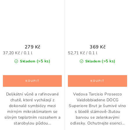
279 Kč
369 Kč
Měrná
Měrná
37,20 Kč / 0.1 l
52,71 Kč / 0.1 l
cena:
cena:
(>5 ks)
(>5 ks)
Skladem
Skladem
Delikátní vůně a rafinované
Vedova Tarcisio Prosecco
chutě, které vycházejí z
Valdobbiadene DOCG
dokonalé symbiózy mezi
Superiore Brut je šumivé víno
mírným mikroklimatem se
s bledě slámově-žlutou
silným teplotním rozsahem a
barvou se zelenkavými
starobylou půdou...
odlesky. Ochutnejte esenci...