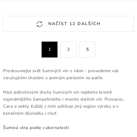
O
NAČÍST 12 DALŠÍCH
v
l
á
S
1
5
d
t
a
r
c
á
Prozkoumejte svět šumivých vín s námi - provedeme vás
n
í
vzrušujícími chutěmi s jemným perlením na patře.
k
p
o
r
Mezi jednotlivými druhy šumivých vín najdeme kromě
v
v
nejznámějšího šampaňského i mnoho dalších vín. Prosecco,
á
k
Cava a sekty. Každý z nich odlišuje jiný region výroby a v
n
y
konečném důsledku i chuť.
í
v
Šumivá vína podle cukernatosti
ý