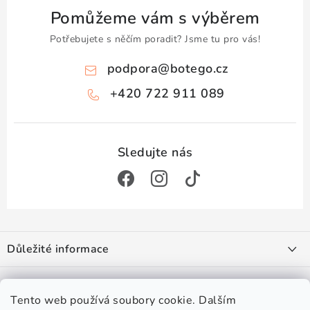
Pomůžeme vám s výběrem
Potřebujete s něčím poradit? Jsme tu pro vás!
podpora
@
botego.cz
+420 722 911 089
Z
á
Důležité informace
p
a
Doprava a platba
Zajímá vás
t
Obchodní podmínky
Tento web používá soubory cookie. Dalším