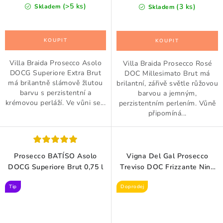
cena:
cena:
(>5 ks)
(3 ks)
Skladem
Skladem
Villa Braida Prosecco Asolo
Villa Braida Prosecco Rosé
DOCG Superiore Extra Brut
DOC Millesimato Brut má
má brilantně slámově žlutou
brilantní, zářivě světle růžovou
barvu s perzistentní a
barvou a jemným,
krémovou perláží. Ve vůni se...
perzistentním perlením. Vůně
připomíná...
Prosecco BATÍSO Asolo
Vigna Del Gal Prosecco
DOCG Superiore Brut 0,75 l
Treviso DOC Frizzante Nine
Brut 0,75 l
Tip
Doprodej