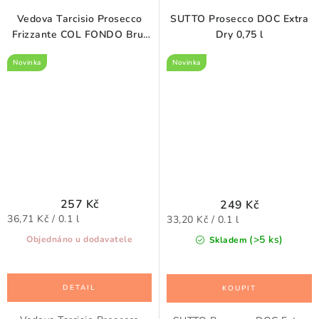
Vedova Tarcisio Prosecco
SUTTO Prosecco DOC Extra
Frizzante COL FONDO Brut
Dry 0,75 l
Nature 0,75 l
Novinka
Novinka
257 Kč
249 Kč
Měrná
Měrná
36,71 Kč / 0.1 l
33,20 Kč / 0.1 l
cena:
cena:
(>5 ks)
Objednáno u dodavatele
Skladem