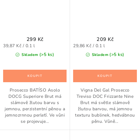
299 Kč
209 Kč
Měrná
Měrná
39,87 Kč / 0.1 l
29,86 Kč / 0.1 l
cena:
cena:
(>5 ks)
(>5 ks)
Skladem
Skladem
Prosecco BATÍSO Asolo
Vigna Del Gal Prosecco
DOCG Superiore Brut má
Treviso DOC Frizzante Nine
slámově žlutou barvu s
Brut má světle slámově
jemnou, perzistentní pěnou a
žlutou barvou, má jemnou
jemnozrnnou perleťí. Ve vůni
texturu bublinek, hedvábnou
se projevuje...
pěnu. Vůně...