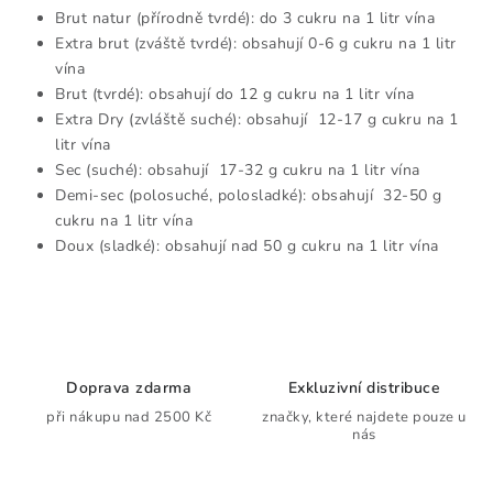
p
Brut natur (přírodně tvrdé): do 3 cukru na 1 litr vína
i
Extra brut (zváště tvrdé): obsahují 0-6 g cukru na 1 litr
s
vína
u
Brut (tvrdé): obsahují do 12 g cukru na 1 litr vína
Extra Dry (zvláště suché): obsahují 12-17 g cukru na 1
litr vína
Sec (suché): obsahují 17-32 g cukru na 1 litr vína
Demi-sec (polosuché, polosladké): obsahují 32-50 g
cukru na 1 litr vína
Doux (sladké): obsahují nad 50 g cukru na 1 litr vína
Doprava zdarma
Exkluzivní distribuce
při nákupu nad 2500 Kč
značky, které najdete pouze u
nás