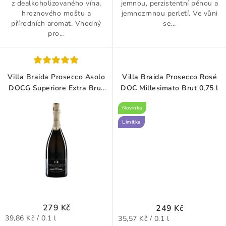
z dealkoholizovaného vína,
jemnou, perzistentní pěnou a
hroznového moštu a
jemnozrnnou perleťí. Ve vůni
přírodních aromat. Vhodný
se...
pro...
Villa Braida Prosecco Asolo
Villa Braida Prosecco Rosé
DOCG Superiore Extra Brut
DOC Millesimato Brut 0,75 l
0,75 l
Novinka
Limitka
279 Kč
249 Kč
Měrná
Měrná
39,86 Kč / 0.1 l
35,57 Kč / 0.1 l