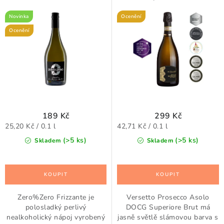
o
r
d
o
Novinka
Ocenění
u
d
Ocenění
k
u
t
k
ů
t
ů
189 Kč
299 Kč
Měrná
Měrná
25,20 Kč / 0.1 l
42,71 Kč / 0.1 l
cena:
cena:
(>5 ks)
(>5 ks)
Skladem
Skladem
Zero%Zero Frizzante je
Versetto Prosecco Asolo
polosladký perlivý
DOCG Superiore Brut má
nealkoholický nápoj vyrobený
jasně světlě slámovou barva s