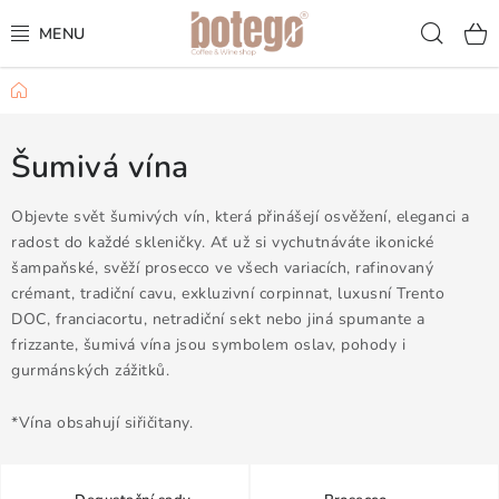
Přejít
Hled
na
obsah
Domů
KÁVA
FRAPPÉ
Šumivá vína
VÍNA
Objevte svět šumivých vín, která přinášejí osvěžení, eleganci a
radost do každé skleničky. Ať už si vychutnáváte ikonické
šampaňské, svěží prosecco ve všech variacích, rafinovaný
ŠUMIVÁ VÍNA
crémant, tradiční cavu, exkluzivní corpinnat, luxusní Trento
DOC, franciacortu, netradiční sekt nebo jiná spumante a
KOKTEJLY & APERITIVY
frizzante, šumivá vína jsou symbolem oslav, pohody i
gurmánských zážitků.
ČAJ & ČOKOLÁDA
*Vína obsahují siřičitany.
PŘÍSLUŠENSTVÍ