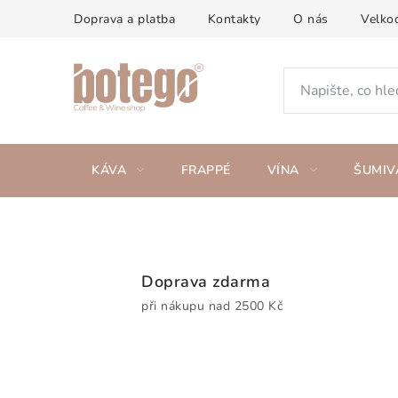
Přejít
Doprava a platba
Kontakty
O nás
Velko
na
obsah
KÁVA
FRAPPÉ
VÍNA
ŠUMIV
I
t
Doprava zdarma
a
při nákupu nad 2500 Kč
l
s