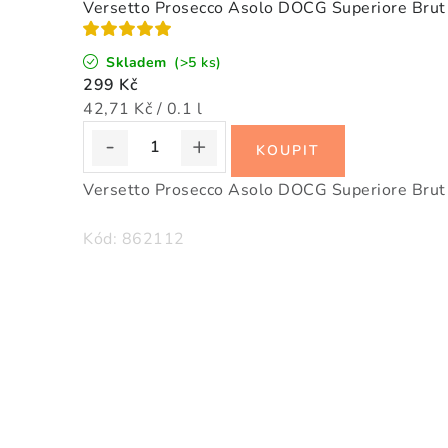
Versetto Prosecco Asolo DOCG Superiore Brut 
Skladem
(>5 ks)
299 Kč
Měrná
42,71 Kč / 0.1 l
cena:
Versetto Prosecco Asolo DOCG Superiore Brut m
Kód:
862112