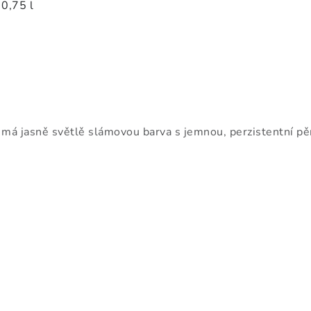
0,75 l
á jasně světlě slámovou barva s jemnou, perzistentní pěno