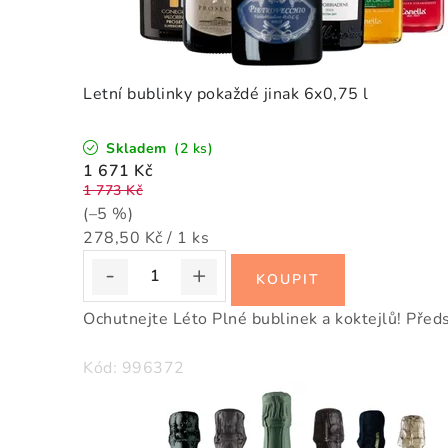
Letní bublinky pokaždé jinak 6x0,75 l
Skladem
(2 ks)
1 671 Kč
1 773 Kč
(–5 %)
Měrná
278,50 Kč / 1 ks
cena:
Ochutnejte Léto Plné bublinek a koktejlů! Předs
Kód:
996372