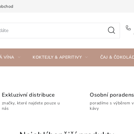
obchod
Á VÍNA
KOKTEJLY & APERITIVY
ČAJ & ČOKOLÁ
Exkluzivní distribuce
Osobní poradens
značky, které najdete pouze u
poradíme s výběrem ví
nás
kávy