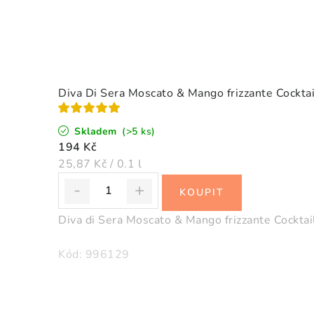
Diva Di Sera Moscato & Mango frizzante Cocktai
Skladem
(>5 ks)
194 Kč
Měrná
25,87 Kč / 0.1 l
cena:
Diva di Sera Moscato & Mango frizzante Cocktail
Kód:
996129