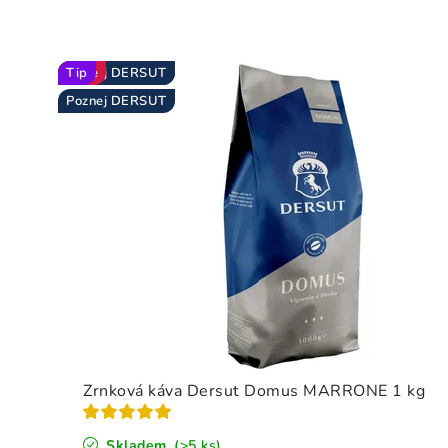
k
ý
Akce
Poznej DERSUT
Novinka
Ocenění
Novinka
Novinka
Tip
Poznej DERSUT
Tip
Tip
Poznej DERSUT
l
u
x
u
s
v
k
Zrnková káva Dersut Domus MARRONE 1 kg
a
Skladem
(>5 ks)