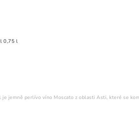
l 0,75 l
 je jemně perlívo víno Moscato z oblasti Asti, které se kom