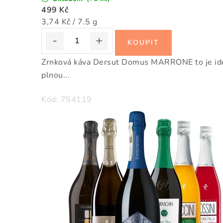
ž
499 Kč
d
Měrná
3,74 Kč / 7.5 g
cena:
é
Zrnková káva Dersut Domus MARRONE to je ideá
m
plnou...
š
Kód:
754119
á
l
k
u