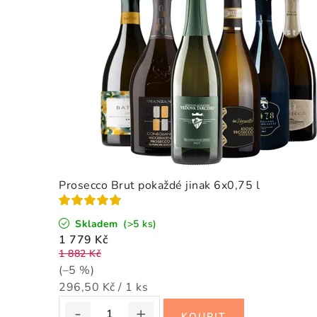
Prosecco Brut pokaždé jinak 6x0,75 l
Skladem
(>5 ks)
1 779 Kč
1 882 Kč
(–5 %)
Měrná
296,50 Kč / 1 ks
cena: