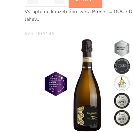
Vstupte do kouzelného světa Prosecca DOC / DO
lahev...
Kód:
996146