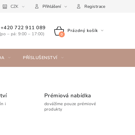
CZK
Přihlášení
Registrace
+420 722 911 089
Prázdný košík
(po – pá: 9:00 – 17:00)
NÁKUPNÍ
KOŠÍK
DA
PŘÍSLUŠENSTVÍ
tví
Prémiová nabídka
n i
dovážíme pouze prémiové
produkty