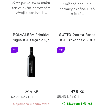
výraz jak ve svém mládí,
smíšené bobule s
tak ve svém přirozeném
náznaky skořice. Plné,
vývoji a poskytuje...
měkké...
POLVANERA Primitivo
SUTTO Dogma Rosso
Puglia IGT Organic 0,75
IGT Trevenezie 2019
l
barrique 0,75 l
Tip
Tip
479 Kč
299 Kč
Měrná
Měrná
68,43 Kč / 0.1 l
42,71 Kč / 0.1 l
cena:
cena:
(>5 ks)
Skladem
Objednáno u dodavatele