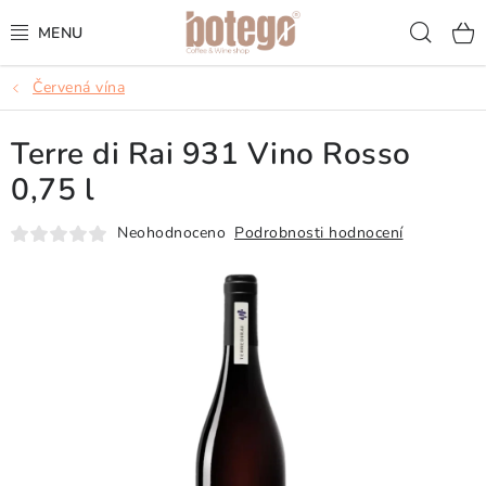
Přejít
Hled
na
obsah
Červená vína
KÁVA
Terre di Rai 931 Vino Rosso
FRAPPÉ
0,75 l
VÍNA
Neohodnoceno
Podrobnosti hodnocení
ŠUMIVÁ VÍNA
KOKTEJLY & APERITIVY
ČAJ & ČOKOLÁDA
PŘÍSLUŠENSTVÍ