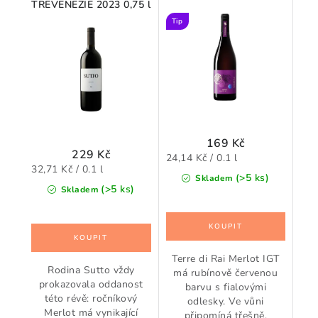
TREVENEZIE 2023 0,75 l
0,75 l
Tip
169 Kč
229 Kč
Měrná
24,14 Kč / 0.1 l
Měrná
32,71 Kč / 0.1 l
cena:
(>5 ks)
Skladem
cena:
(>5 ks)
Skladem
Terre di Rai Merlot IGT
Rodina Sutto vždy
má rubínově červenou
prokazovala oddanost
barvu s fialovými
této révě: ročníkový
odlesky. Ve vůni
Merlot má vynikající
připomíná třešně,