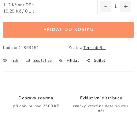
112 Kč bez DPH
Měrná cena:
19,29 Kč / 0.1 l
PŘIDAT DO KOŠÍKU
Kód zboží:
863151
Značka:
Terre di Rai
Tisk
Zeptat se
Hlídat
Sdílet
Doprava zdarma
Exkluzivní distribuce
při nákupu nad 2500 Kč
značky, které najdete pouze u
nás