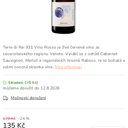
Doprava a platba
Obchodní podmínky
Podmínky ochrany osobních údajů
Hodnocení obchodu
Kontakty
O nás
Velkoobchod
Terre di Rai 931 Vino Rosso je živé červené víno ze
severoitalského regionu Veneto. Vyrábí se z odrůd Cabernet
Sauvignon, Merlot a regionálních hroznů Raboso. Je to bohatá a
velmi ovocná sklenka vína.
Více informací
(>5 ks)
Skladem
12.8.2026
Možnosti doručení
179 Kč
–24 %
135 Kč