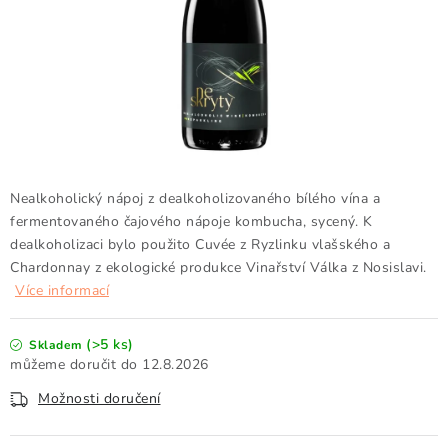
Doprava a platba
Obchodní podmínky
Podmínky ochrany osobních údajů
Hodnocení obchodu
Kontakty
O nás
Velkoobchod
Nealkoholický nápoj z dealkoholizovaného bílého vína a
fermentovaného čajového nápoje kombucha, sycený. K
dealkoholizaci bylo použito Cuvée z Ryzlinku vlašského a
Chardonnay z ekologické produkce Vinařství Válka z Nosislavi.
Více informací
(>5 ks)
Skladem
12.8.2026
Možnosti doručení