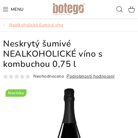
Přejít
Hled
na
obsah
Nealkoholická šumivá vína
KÁVA
Neskrytý šumivé
FRAPPÉ
NEALKOHOLICKÉ víno s
VÍNA
kombuchou 0,75 l
ŠUMIVÁ VÍNA
Neohodnoceno
Podrobnosti hodnocení
KOKTEJLY & APERITIVY
Novinka
ČAJ & ČOKOLÁDA
PŘÍSLUŠENSTVÍ