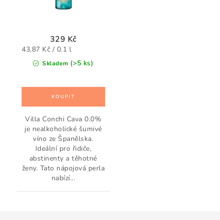
329 Kč
Měrná
43,87 Kč / 0.1 l
cena:
(>5 ks)
Skladem
Villa Conchi Cava 0.0%
je nealkoholické šumivé
víno ze Španělska.
Ideální pro řidiče,
abstinenty a těhotné
ženy. Tato nápojová perla
nabízí...