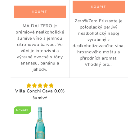
Zero%Zero Frizzante je
MA DAI ZERO je
polosladký perlivý
prémiové nealkoholické
nealkoholický nápoj
šumivé víno s jemnou
vyrobený z
citronovou barvou. Ve
dealkoholizovaného vína,
vůni je intenzivní a
hroznového moštu a
výrazně ovocné s tóny
přírodních aromat.
ananasu, banánu a
Vhodný pro...
jahody.
Villa Conchi Cava 0.0%
šumivé
NEALKOHOLICKÉ víno
Novinka
0,75 l