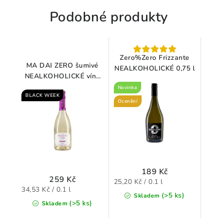
Podobné produkty
Zero%Zero Frizzante
MA DAI ZERO šumivé
NEALKOHOLICKÉ 0,75 l
NEALKOHOLICKÉ víno
0,75 l
Novinka
BLACK WEEK
Ocenění
189 Kč
259 Kč
Měrná
25,20 Kč / 0.1 l
Měrná
34,53 Kč / 0.1 l
cena:
(>5 ks)
Skladem
cena:
(>5 ks)
Skladem