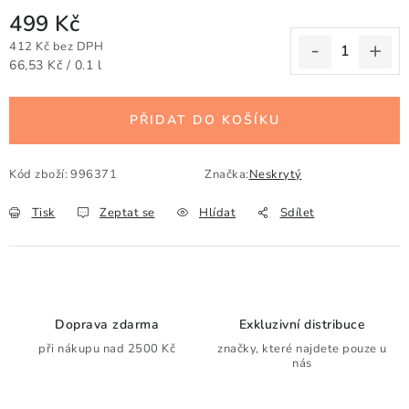
499 Kč
412 Kč bez DPH
Měrná cena:
66,53 Kč / 0.1 l
PŘIDAT DO KOŠÍKU
Kód zboží:
996371
Značka:
Neskrytý
Tisk
Zeptat se
Hlídat
Sdílet
Doprava zdarma
Exkluzivní distribuce
při nákupu nad 2500 Kč
značky, které najdete pouze u
nás