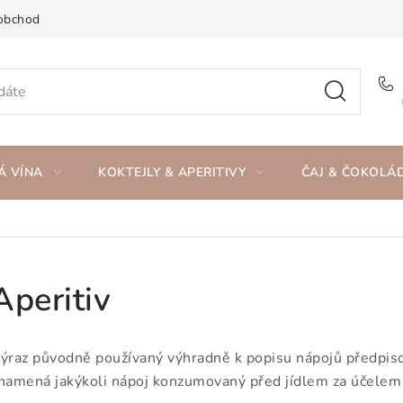
obchod
Á VÍNA
KOKTEJLY & APERITIVY
ČAJ & ČOKOLÁ
Aperitiv
ýraz původně používaný výhradně k popisu nápojů předpiso
namená jakýkoli nápoj konzumovaný před jídlem za účelem 