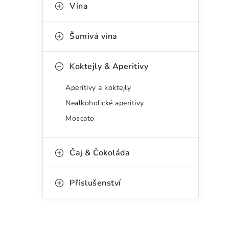
g
Vína
r
o
a
r
Šumivá vína
n
i
Koktejly & Aperitivy
e
n
Aperitivy a koktejly
í
Nealkoholické aperitivy
p
Moscato
a
n
Čaj & Čokoláda
e
Příslušenství
l