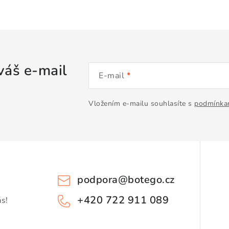
váš e-mail
E-mail
Vložením e-mailu souhlasíte s
podmínkam
podpora
@
botego.cz
+420 722 911 089
ás!