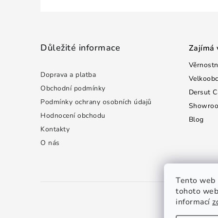
Z
á
Důležité informace
Zajímá 
p
Věrnostn
a
Doprava a platba
Velkoob
t
Obchodní podmínky
Dersut C
Podmínky ochrany osobních údajů
Showro
í
Hodnocení obchodu
Blog
Kontakty
O nás
Tento web 
tohoto webu
informací
z
C