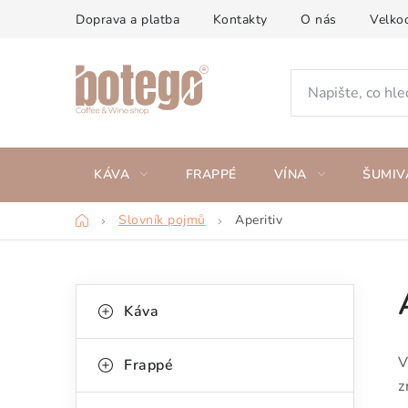
Přejít
Doprava a platba
Kontakty
O nás
Velko
na
obsah
KÁVA
FRAPPÉ
VÍNA
ŠUMIV
Domů
Slovník pojmů
Aperitiv
P
K
Přeskočit
Káva
kategorie
a
o
t
s
V
Frappé
e
z
t