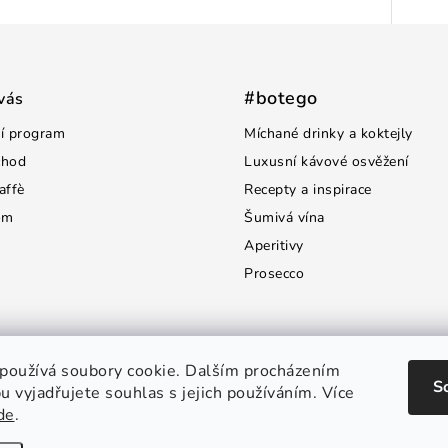
#botego
vás
í program
Míchané drinky a koktejly
chod
Luxusní kávové osvěžení
affè
Recepty a inspirace
om
Šumivá vína
Aperitivy
Prosecco
používá soubory cookie. Dalším procházením
S
 vyjadřujete souhlas s jejich používáním. Více
de
.
opyright 2026
Botego.cz
. Všechna práva vyhrazena.
Upravit nastavení cooki
Vytvořil Shoptet Premium