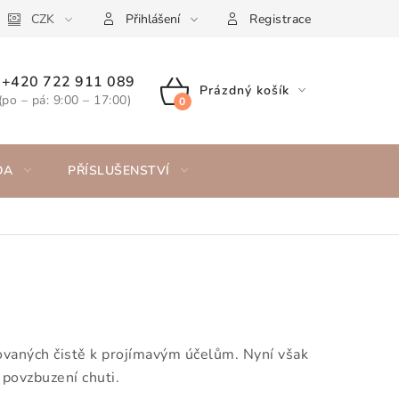
CZK
Přihlášení
Registrace
+420 722 911 089
Prázdný košík
(po – pá: 9:00 – 17:00)
NÁKUPNÍ
KOŠÍK
DA
PŘÍSLUŠENSTVÍ
vaných čistě k projímavým účelům. Nyní však
povzbuzení chuti.