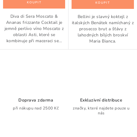
Diva di Sera Moscato &
Bellini je slavný koktejl z
Ananas frizzante Cocktail je
italských Benátek namíchaný z
jemně perlívo víno Moscato z
prosecco brut a šťávy z
oblasti Asti, které se
lahodných bílých broskví
kombinuje při maceraci se...
Maria Bianca.
O
v
l
á
d
Doprava zdarma
Exkluzivní distribuce
a
při nákupu nad 2500 Kč
značky, které najdete pouze u
nás
c
í
p