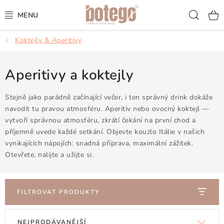
Přejít
Hled
na
obsah
Koktejly & Aperitivy
KÁVA
FRAPPÉ
Aperitivy a koktejly
VÍNA
Stejně jako parádně začínající večer, i ten správný drink dokáže
navodit tu pravou atmosféru. Aperitiv nebo ovocný koktejl —
vytvoří správnou atmosféru, zkrátí čekání na první chod a
ŠUMIVÁ VÍNA
příjemně uvede každé setkání. Objevte kouzlo Itálie v našich
vynikajících nápojích: snadná příprava, maximální zážitek.
KOKTEJLY & APERITIVY
Otevřete, nalijte a užijte si.
ČAJ & ČOKOLÁDA
FILTROVAT PRODUKTY
PŘÍSLUŠENSTVÍ
V
Ř
NEJPRODÁVANĚJŠÍ