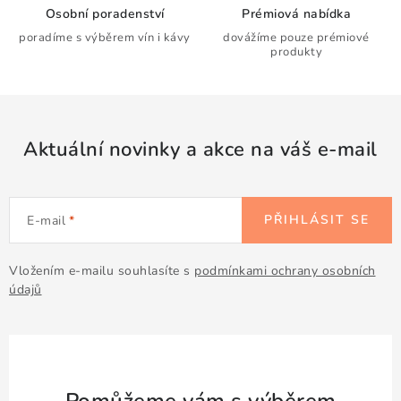
r
Osobní poradenství
Prémiová nabídka
v
poradíme s výběrem vín i kávy
dovážíme pouze prémiové
k
produkty
y
v
ý
p
Aktuální novinky a akce na váš e-mail
i
s
u
PŘIHLÁSIT SE
E-mail
Vložením e-mailu souhlasíte s
podmínkami ochrany osobních
údajů