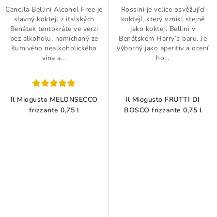
Canella Bellini Alcohol Free je
Rossini je velice osvěžující
slavný koktejl z italských
koktejl, který vznikl stejně
Benátek tentokráte ve verzi
jako koktejl Bellini v
bez alkoholu, namíchaný ze
Benátském Harry’s baru. Je
šumivého nealkoholického
výborný jako aperitiv a ocení
vína a...
ho...
Il Miogusto MELONSECCO
Il Miogusto FRUTTI DI
frizzante 0,75 l
BOSCO frizzante 0,75 l