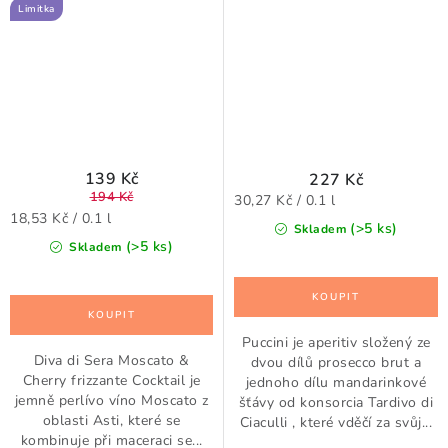
Limitka
139 Kč
227 Kč
194 Kč
Měrná
30,27 Kč / 0.1 l
Měrná
18,53 Kč / 0.1 l
cena:
(>5 ks)
Skladem
cena:
(>5 ks)
Skladem
Puccini je aperitiv složený ze
Diva di Sera Moscato &
dvou dílů prosecco brut a
Cherry frizzante Cocktail je
jednoho dílu mandarinkové
jemně perlívo víno Moscato z
šťávy od konsorcia Tardivo di
oblasti Asti, které se
Ciaculli , které vděčí za svůj...
kombinuje při maceraci se...