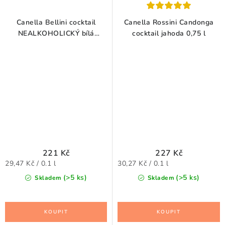
Canella Bellini cocktail
Canella Rossini Candonga
NEALKOHOLICKÝ bílá
cocktail jahoda 0,75 l
broskev 0,75 l
221 Kč
227 Kč
Měrná
Měrná
29,47 Kč / 0.1 l
30,27 Kč / 0.1 l
cena:
cena:
(>5 ks)
(>5 ks)
Skladem
Skladem