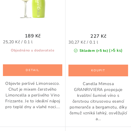
189 Kč
227 Kč
Měrná
Měrná
25,20 Kč / 0.1 l
30,27 Kč / 0.1 l
cena:
cena:
(>5 ks)
Objednáno u dodavatele
Skladem (>5 ks)
Objevte perlivé Limonsecco.
Canella Mimosa
Chuť je mixem čerstvého
GRANRIVIERA propojuje
Limoncella a perlivého Vino
kvalitní šumivé víno s
Frizzante. Je to ideální nápoj
čerstvou citrusovou esencí
pro teplé dny a vlahé noci....
pomeranče a bergamotu, díky
čemuž vzniká lehký, osvěžující
a...