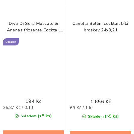
Diva Di Sera Moscato &
Canella Bellini cocktail bílá
Ananas frizzante Cocktail
broskev 24x0,2 l
0,75 l
Limitka
194 Kč
1 656 Kč
Měrná
Měrná
25,87 Kč / 0.1 l
69 Kč / 1 ks
cena:
cena:
(>5 ks)
(>5 ks)
Skladem
Skladem