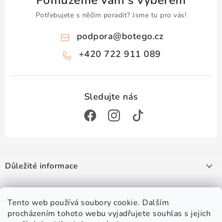
Pomůžeme vám s výběrem
Potřebujete s něčím poradit? Jsme tu pro vás!
podpora
@
botego.cz
+420 722 911 089
Z
á
Důležité informace
p
a
Doprava a platba
Zajímá vás
t
Obchodní podmínky
Tento web používá soubory cookie. Dalším
í
Podmínky ochrany osobních údajů
procházením tohoto webu vyjadřujete souhlas s jejich
#botego
Věrnostní program