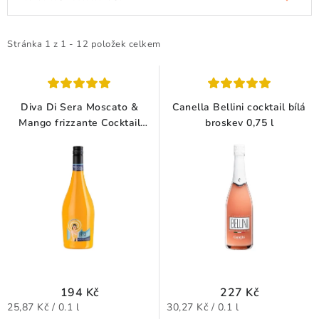
ý
a
Doprava a platba
Obchodní podmínky
p
z
Podmínky ochrany osobních údajů
Hodnocení obchodu
i
e
Stránka
1
z
1
-
12
položek celkem
Kontakty
O nás
Velkoobchod
s
n
p
í
r
p
Diva Di Sera Moscato &
Canella Bellini cocktail bílá
o
r
Mango frizzante Cocktail
broskev 0,75 l
0,75 l
d
o
u
d
k
u
t
k
ů
t
ů
194 Kč
227 Kč
Měrná
Měrná
25,87 Kč / 0.1 l
30,27 Kč / 0.1 l