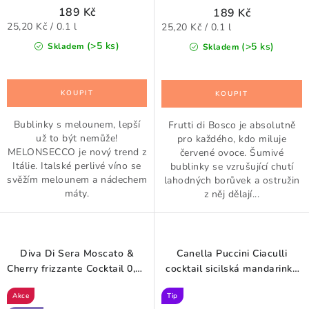
189 Kč
189 Kč
Měrná
Měrná
25,20 Kč / 0.1 l
25,20 Kč / 0.1 l
cena:
cena:
(>5 ks)
(>5 ks)
Skladem
Skladem
Bublinky s melounem, lepší
Frutti di Bosco je absolutně
už to být nemůže!
pro každého, kdo miluje
MELONSECCO je nový trend z
červené ovoce. Šumivé
Itálie. Italské perlivé víno se
bublinky se vzrušující chutí
svěžím melounem a nádechem
lahodných borůvek a ostružin
máty.
z něj dělají...
Diva Di Sera Moscato &
Canella Puccini Ciaculli
Cherry frizzante Cocktail 0,75
cocktail sicilská mandarinka
l
0,75 l
Akce
Tip