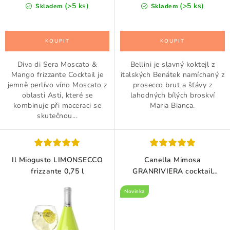
cena:
cena:
(>5 ks)
(>5 ks)
Skladem
Skladem
Diva di Sera Moscato &
Bellini je slavný koktejl z
Mango frizzante Cocktail je
italských Benátek namíchaný z
jemně perlívo víno Moscato z
prosecco brut a šťávy z
oblasti Asti, které se
lahodných bílých broskví
kombinuje při maceraci se
Maria Bianca.
skutečnou...
Il Miogusto LIMONSECCO
Canella Mimosa
frizzante 0,75 l
GRANRIVIERA cocktail
pomeranč 0,75 l
Novinka