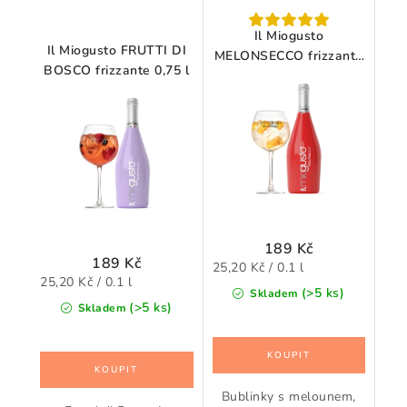
Il Miogusto
Il Miogusto FRUTTI DI
MELONSECCO frizzante
BOSCO frizzante 0,75 l
0,75 l
189 Kč
189 Kč
Měrná
25,20 Kč / 0.1 l
Měrná
25,20 Kč / 0.1 l
cena:
(>5 ks)
Skladem
cena:
(>5 ks)
Skladem
Bublinky s melounem,