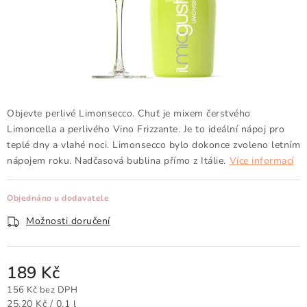
Doprava a platba
Obchodní podmínky
Podmínky ochrany osobních údajů
Hodnocení obchodu
Kontakty
O nás
Velkoobchod
Objevte perlivé Limonsecco. Chuť je mixem čerstvého
Limoncella a perlivého Vino Frizzante. Je to ideální nápoj pro
teplé dny a vlahé noci. Limonsecco bylo dokonce zvoleno letním
nápojem roku. Nadčasová bublina přímo z Itálie.
Více informací
Objednáno u dodavatele
Možnosti doručení
189 Kč
156 Kč bez DPH
Měrná cena:
25,20 Kč / 0.1 l