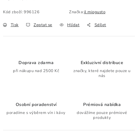
Kód zboží:
996126
Značka:
il miogusto
Tisk
Zeptat se
Hlídat
Sdílet
Doprava zdarma
Exkluzivní distribuce
při nákupu nad 2500 Kč
značky, které najdete pouze u
nás
Osobní poradenství
Prémiová nabídka
poradíme s výběrem vín i kávy
dovážíme pouze prémiové
produkty