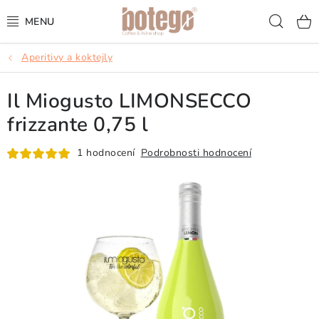
Přejít
Hled
na
obsah
Aperitivy a koktejly
KÁVA
Il Miogusto LIMONSECCO
FRAPPÉ
frizzante 0,75 l
VÍNA
1 hodnocení
Podrobnosti hodnocení
ŠUMIVÁ VÍNA
KOKTEJLY & APERITIVY
ČAJ & ČOKOLÁDA
PŘÍSLUŠENSTVÍ