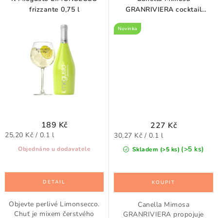
frizzante 0,75 l
GRANRIVIERA cocktail
pomeranč 0,75 l
Novinka
189 Kč
227 Kč
Měrná
Měrná
25,20 Kč / 0.1 l
30,27 Kč / 0.1 l
cena:
cena:
(>5 ks)
Objednáno u dodavatele
Skladem (>5 ks)
Objevte perlivé Limonsecco.
Canella Mimosa
Chuť je mixem čerstvého
GRANRIVIERA propojuje