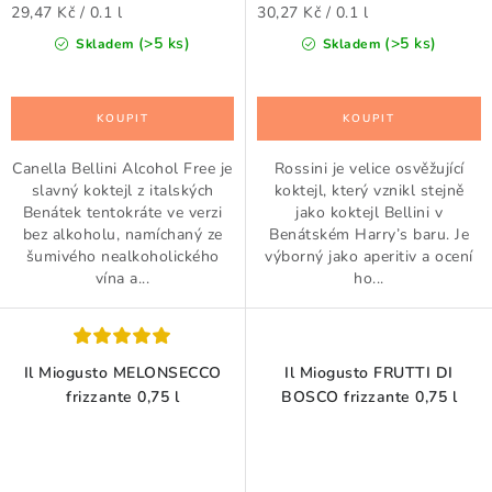
Měrná
Měrná
29,47 Kč / 0.1 l
30,27 Kč / 0.1 l
cena:
cena:
(>5 ks)
(>5 ks)
Skladem
Skladem
Canella Bellini Alcohol Free je
Rossini je velice osvěžující
slavný koktejl z italských
koktejl, který vznikl stejně
Benátek tentokráte ve verzi
jako koktejl Bellini v
bez alkoholu, namíchaný ze
Benátském Harry’s baru. Je
šumivého nealkoholického
výborný jako aperitiv a ocení
vína a...
ho...
Il Miogusto MELONSECCO
Il Miogusto FRUTTI DI
frizzante 0,75 l
BOSCO frizzante 0,75 l