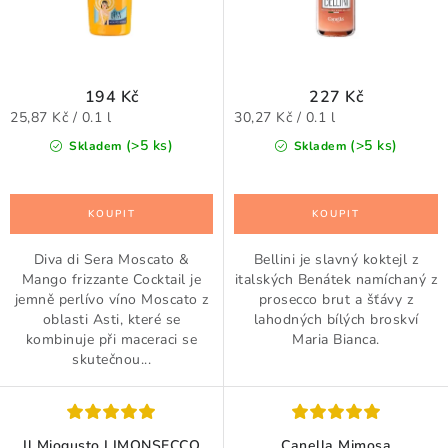
ů
t
ů
194 Kč
227 Kč
Měrná
Měrná
25,87 Kč / 0.1 l
30,27 Kč / 0.1 l
cena:
cena:
(>5 ks)
(>5 ks)
Skladem
Skladem
Diva di Sera Moscato &
Bellini je slavný koktejl z
Mango frizzante Cocktail je
italských Benátek namíchaný z
jemně perlívo víno Moscato z
prosecco brut a šťávy z
oblasti Asti, které se
lahodných bílých broskví
kombinuje při maceraci se
Maria Bianca.
skutečnou...
Il Miogusto LIMONSECCO
Canella Mimosa