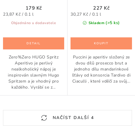
179 Kč
227 Kč
Měrná
Měrná
23,87 Kč / 0.1 l
30,27 Kč / 0.1 l
cena:
cena:
(>5 ks)
Objednáno u dodavatele
Skladem
Zero%Zero HUGO Spritz
Puccini je aperitiv složený ze
Aperitivo je perlivý
dvou dílů prosecco brut a
nealkoholický nápoj je
jednoho dílu mandarinkové
inspirován slavným Hugo
šťávy od konsorcia Tardivo di
Spritzem a je vhodný pro
Ciaculli , které vděčí za svůj...
každého. Vyrábí se z...
O
NAČÍST DALŠÍ 4
v
l