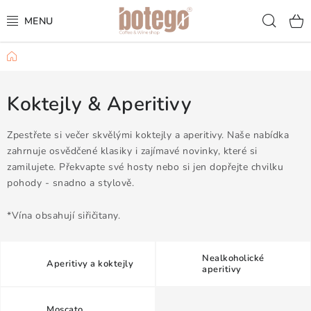
Přejít
Hled
na
obsah
Domů
KÁVA
FRAPPÉ
Koktejly & Aperitivy
VÍNA
Zpestřete si večer skvělými koktejly a aperitivy. Naše nabídka
zahrnuje osvědčené klasiky i zajímavé novinky, které si
zamilujete. Překvapte své hosty nebo si jen dopřejte chvilku
ŠUMIVÁ VÍNA
pohody - snadno a stylově.
KOKTEJLY & APERITIVY
*Vína obsahují siřičitany.
ČAJ & ČOKOLÁDA
Nealkoholické
Aperitivy a koktejly
aperitivy
PŘÍSLUŠENSTVÍ
Moscato