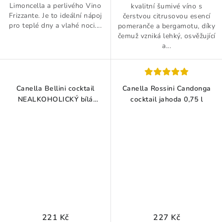
Limoncella a perlivého Vino
kvalitní šumivé víno s
Frizzante. Je to ideální nápoj
čerstvou citrusovou esencí
pro teplé dny a vlahé noci....
pomeranče a bergamotu, díky
čemuž vzniká lehký, osvěžující
a...
Canella Bellini cocktail
Canella Rossini Candonga
NEALKOHOLICKÝ bílá
cocktail jahoda 0,75 l
broskev 0,75 l
221 Kč
227 Kč