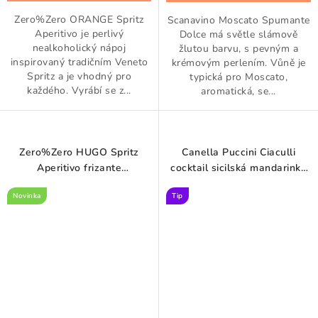
Zero%Zero ORANGE Spritz
Scanavino Moscato Spumante
Aperitivo je perlivý
Dolce má světle slámově
nealkoholický nápoj
žlutou barvu, s pevným a
inspirovaný tradičním Veneto
krémovým perlením. Vůně je
Spritz a je vhodný pro
typická pro Moscato,
každého. Vyrábí se z...
aromatická, se...
Zero%Zero HUGO Spritz
Canella Puccini Ciaculli
Aperitivo frizante
cocktail sicilská mandarinka
NEALKOHOLICKÝ 0,75 l
0,75 l
Novinka
Tip