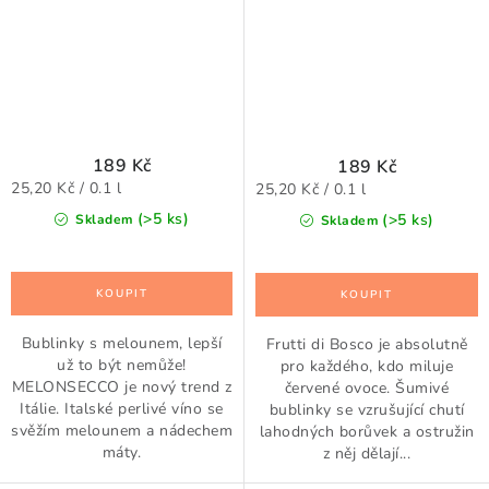
189 Kč
189 Kč
Měrná
Měrná
25,20 Kč / 0.1 l
25,20 Kč / 0.1 l
cena:
cena:
(>5 ks)
(>5 ks)
Skladem
Skladem
Bublinky s melounem, lepší
Frutti di Bosco je absolutně
už to být nemůže!
pro každého, kdo miluje
MELONSECCO je nový trend z
červené ovoce. Šumivé
Itálie. Italské perlivé víno se
bublinky se vzrušující chutí
svěžím melounem a nádechem
lahodných borůvek a ostružin
máty.
z něj dělají...