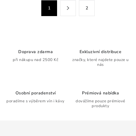
á
S
1
2
d
t
a
r
c
á
n
í
k
p
o
r
Doprava zdarma
Exkluzivní distribuce
v
v
při nákupu nad 2500 Kč
značky, které najdete pouze u
á
k
nás
n
y
í
v
ý
Osobní poradenství
Prémiová nabídka
p
poradíme s výběrem vín i kávy
dovážíme pouze prémiové
i
produkty
s
u