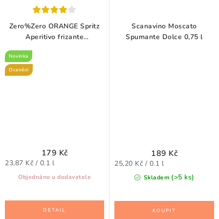
Zero%Zero ORANGE Spritz
Scanavino Moscato
Aperitivo frizante
Spumante Dolce 0,75 l
NEALKOHOLICKÝ 0,75 l
Novinka
Ocenění
179 Kč
189 Kč
Měrná
Měrná
23,87 Kč / 0.1 l
25,20 Kč / 0.1 l
cena:
cena:
(>5 ks)
Objednáno u dodavatele
Skladem