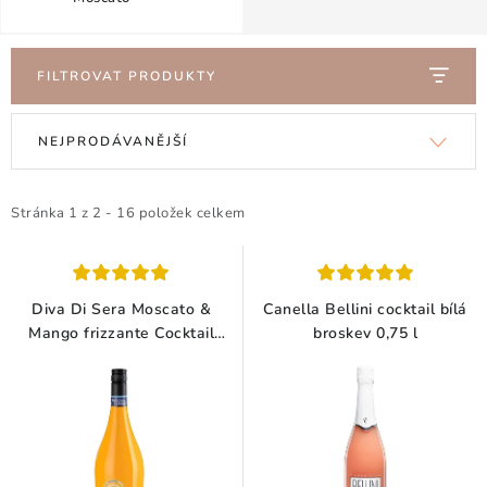
Doprava a platba
Obchodní podmínky
Podmínky ochrany osobních údajů
Hodnocení obchodu
Kontakty
O nás
Velkoobchod
FILTROVAT PRODUKTY
V
Ř
NEJPRODÁVANĚJŠÍ
ý
a
p
z
i
e
Stránka
1
z
2
-
16
položek celkem
s
n
p
í
r
p
Diva Di Sera Moscato &
Canella Bellini cocktail bílá
o
r
Mango frizzante Cocktail
broskev 0,75 l
0,75 l
d
o
u
d
k
u
t
k