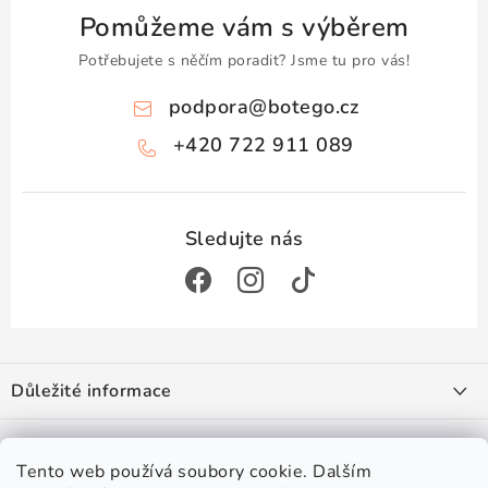
Pomůžeme vám s výběrem
Potřebujete s něčím poradit? Jsme tu pro vás!
podpora
@
botego.cz
+420 722 911 089
Z
á
Důležité informace
p
a
Doprava a platba
Zajímá vás
t
Obchodní podmínky
Tento web používá soubory cookie. Dalším