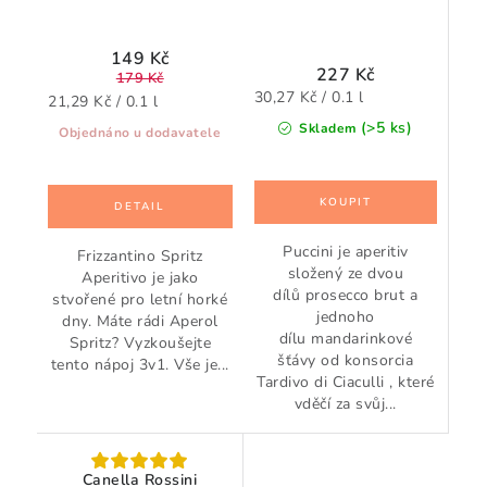
149 Kč
227 Kč
179 Kč
Měrná
30,27 Kč / 0.1 l
Měrná
21,29 Kč / 0.1 l
cena:
cena:
(>5 ks)
Skladem
Objednáno u dodavatele
Puccini je aperitiv
Frizzantino Spritz
složený ze dvou
Aperitivo je jako
dílů prosecco brut a
stvořené pro letní horké
jednoho
dny. Máte rádi Aperol
dílu mandarinkové
Spritz? Vyzkoušejte
šťávy od konsorcia
tento nápoj 3v1. Vše je...
Tardivo di Ciaculli , které
vděčí za svůj...
Canella Rossini