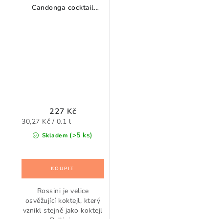
Candonga cocktail
jahoda 0,75 l
227 Kč
Měrná
30,27 Kč / 0.1 l
cena:
(>5 ks)
Skladem
Rossini je velice
osvěžující koktejl, který
vznikl stejně jako koktejl