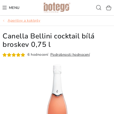
Přejít
Hled
na
obsah
Aperitivy a koktejly
KÁVA
Canella Bellini cocktail bílá
FRAPPÉ
broskev 0,75 l
VÍNA
6 hodnocení
Podrobnosti hodnocení
ŠUMIVÁ VÍNA
KOKTEJLY & APERITIVY
ČAJ & ČOKOLÁDA
PŘÍSLUŠENSTVÍ