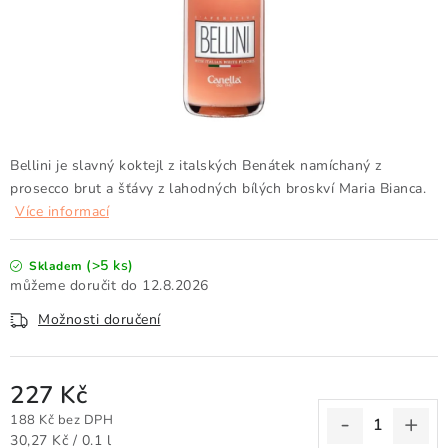
Doprava a platba
Obchodní podmínky
Podmínky ochrany osobních údajů
Hodnocení obchodu
Kontakty
O nás
Velkoobchod
Bellini je slavný koktejl z italských Benátek namíchaný z
prosecco brut a šťávy z lahodných bílých broskví Maria Bianca.
Více informací
(>5 ks)
Skladem
12.8.2026
Možnosti doručení
227 Kč
188 Kč bez DPH
Měrná cena:
30,27 Kč / 0.1 l