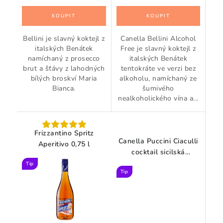
Bellini je slavný koktejl z
Canella Bellini Alcohol
italských Benátek
Free je slavný koktejl z
namíchaný z prosecco
italských Benátek
brut a šťávy z lahodných
tentokráte ve verzi bez
bílých broskví Maria
alkoholu, namíchaný ze
Bianca.
šumivého
nealkoholického vína a...
Frizzantino Spritz
Canella Puccini Ciaculli
Aperitivo 0,75 l
cocktail sicilská
mandarinka 0,75 l
Tip
Tip