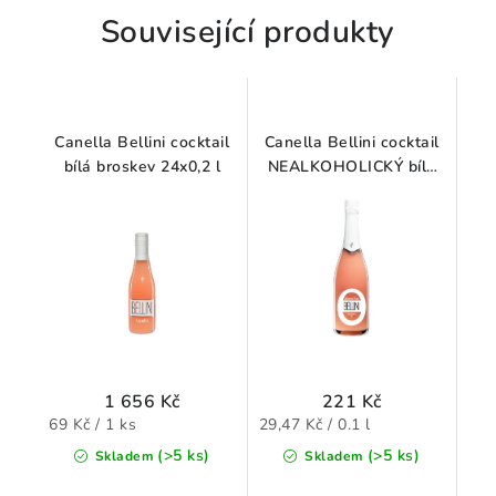
Související produkty
Canella Bellini cocktail
Canella Bellini cocktail
bílá broskev 24x0,2 l
NEALKOHOLICKÝ bílá
broskev 0,75 l
1 656 Kč
221 Kč
Měrná
Měrná
69 Kč / 1 ks
29,47 Kč / 0.1 l
cena:
cena:
(>5 ks)
(>5 ks)
Skladem
Skladem