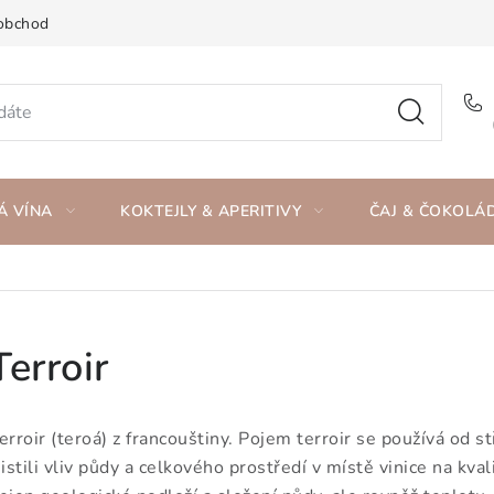
obchod
Á VÍNA
KOKTEJLY & APERITIVY
ČAJ & ČOKOLÁ
Terroir
erroir (teroá) z francouštiny. Pojem terroir se používá od 
jistili vliv půdy a celkového prostředí v místě vinice na kva