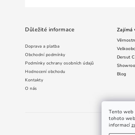
Z
á
Důležité informace
Zajímá 
p
Věrnostn
a
Doprava a platba
Velkoob
t
Obchodní podmínky
Dersut C
Podmínky ochrany osobních údajů
Showro
í
Hodnocení obchodu
Blog
Kontakty
O nás
Tento web 
tohoto webu
informací
z
C