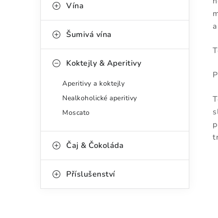
n
g
Vína
r
m
o
a
a
r
Šumivá vína
n
i
T
Koktejly & Aperitivy
e
n
P
Aperitivy a koktejly
í
Nealkoholické aperitivy
T
p
s
Moscato
a
p
t
n
Čaj & Čokoláda
e
Příslušenství
l