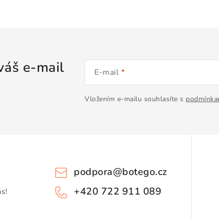
váš e-mail
E-mail
Vložením e-mailu souhlasíte s
podmínkam
podpora
@
botego.cz
+420 722 911 089
ás!