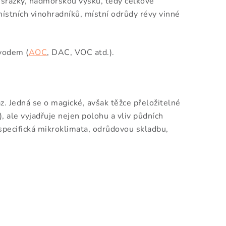
, srážky, nadmořskou výšku, tedy celkové
místních vinohradníků, místní odrůdy révy vinné
ůvodem (
AOC
, DAC, VOC atd.).
. Jedná se o magické, avšak těžce přeložitelné
, ale vyjadřuje nejen polohu a vliv půdních
: specifická mikroklimata, odrůdovou skladbu,