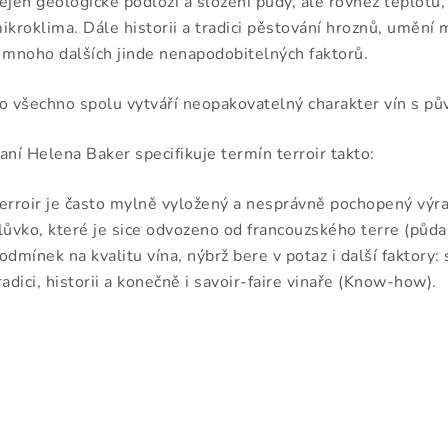
ejen geologické podloží a složení půdy, ale rovněž teplotu
ikroklima. Dále historii a tradici pěstování hroznů, umění 
 mnoho dalších jinde nenapodobitelných faktorů.
o všechno spolu vytváří neopakovatelný charakter vín s p
aní Helena Baker specifikuje termín terroir takto:
erroir je často mylně vyložený a nesprávně pochopený výraz
lůvko, které je sice odvozeno od francouzského terre (půda)
odmínek na kvalitu vína, nýbrž bere v potaz i další faktory
radici, historii a konečně i savoir-faire vinaře (Know-how).