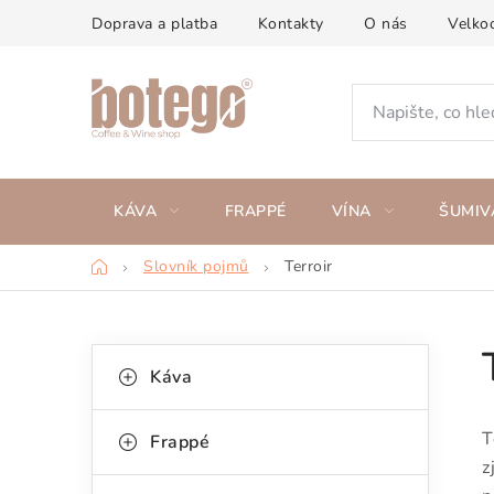
Přejít
Doprava a platba
Kontakty
O nás
Velko
na
obsah
KÁVA
FRAPPÉ
VÍNA
ŠUMIV
Domů
Slovník pojmů
Terroir
P
K
Přeskočit
Káva
kategorie
a
o
t
s
T
Frappé
e
z
t