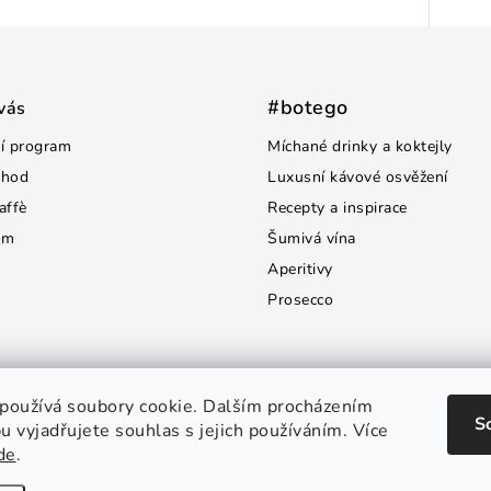
#botego
vás
í program
Míchané drinky a koktejly
chod
Luxusní kávové osvěžení
affè
Recepty a inspirace
om
Šumivá vína
Aperitivy
Prosecco
používá soubory cookie. Dalším procházením
S
 vyjadřujete souhlas s jejich používáním. Více
de
.
opyright 2026
Botego.cz
. Všechna práva vyhrazena.
Upravit nastavení cooki
Vytvořil Shoptet Premium