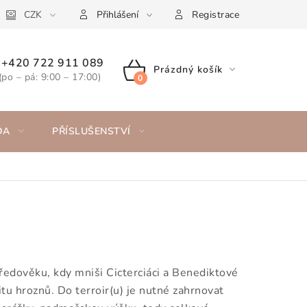
CZK
Přihlášení
Registrace
+420 722 911 089
Prázdný košík
(po – pá: 9:00 – 17:00)
NÁKUPNÍ
KOŠÍK
DA
PŘÍSLUŠENSTVÍ
středověku, kdy mniši Cicterciáci a Benediktové
litu hroznů. Do terroir(u) je nutné zahrnovat