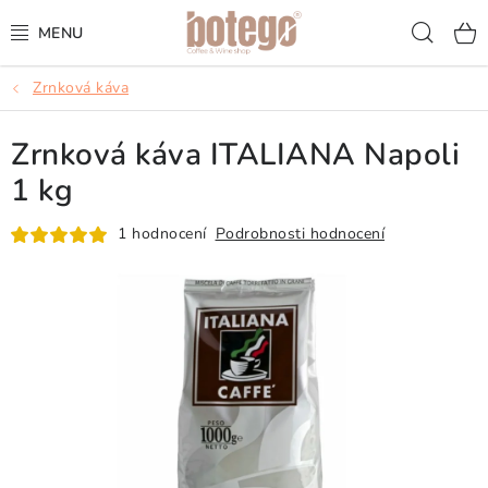
Přejít
Hled
na
obsah
Zrnková káva
KÁVA
Zrnková káva ITALIANA Napoli
FRAPPÉ
1 kg
VÍNA
1 hodnocení
Podrobnosti hodnocení
ŠUMIVÁ VÍNA
KOKTEJLY & APERITIVY
ČAJ & ČOKOLÁDA
PŘÍSLUŠENSTVÍ