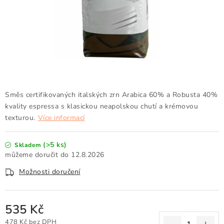
Doprava a platba
Obchodní podmínky
Podmínky ochrany osobních údajů
Hodnocení obchodu
Kontakty
O nás
Velkoobchod
Směs certifikovaných italských zrn Arabica 60% a Robusta 40%
kvality espressa s klasickou neapolskou chutí a krémovou
texturou.
Více informací
(>5 ks)
Skladem
12.8.2026
Možnosti doručení
535 Kč
478 Kč bez DPH