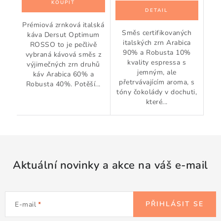
Prémiová zrnková italská
Směs certifikovaných
káva Dersut Optimum
italských zrn Arabica
ROSSO to je pečlivě
90% a Robusta 10%
vybraná kávová směs z
kvality espressa s
výjimečných zrn druhů
jemným, ale
káv Arabica 60% a
přetrvávajícím aroma, s
Robusta 40%. Potěší...
tóny čokolády v dochuti,
které...
Aktuální novinky a akce na váš e-mail
PŘIHLÁSIT SE
E-mail