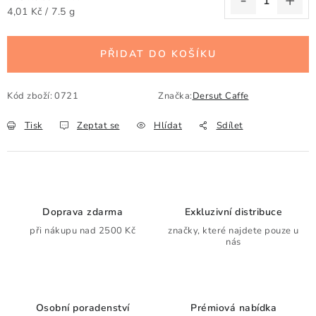
Měrná cena:
4,01 Kč / 7.5 g
PŘIDAT DO KOŠÍKU
Kód zboží:
0721
Značka:
Dersut Caffe
Tisk
Zeptat se
Hlídat
Sdílet
Doprava zdarma
Exkluzivní distribuce
při nákupu nad 2500 Kč
značky, které najdete pouze u
nás
Osobní poradenství
Prémiová nabídka