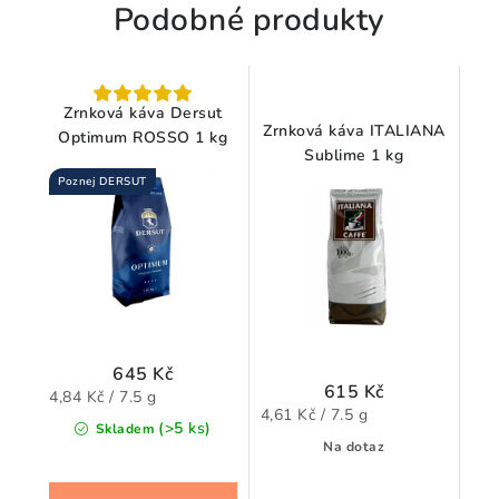
Podobné produkty
Zrnková káva Dersut
Zrnková káva ITALIANA
Optimum ROSSO 1 kg
Sublime 1 kg
Poznej DERSUT
645 Kč
615 Kč
Měrná
4,84 Kč / 7.5 g
Měrná
4,61 Kč / 7.5 g
cena:
(>5 ks)
Skladem
cena:
Na dotaz