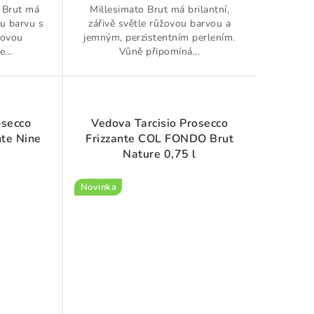
 Brut má
Millesimato Brut má brilantní,
ou barvu s
zářivě světle růžovou barvou a
movou
jemným, perzistentním perlením.
e...
Vůně připomíná...
osecco
Vedova Tarcisio Prosecco
nte Nine
Frizzante COL FONDO Brut
Nature 0,75 l
Novinka