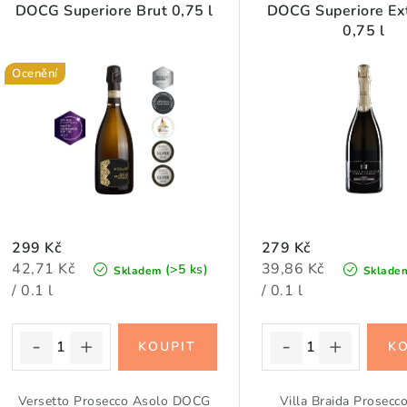
p
DOCG Superiore Brut 0,75 l
DOCG Superiore Ext
n
0,75 l
í
s
Ocenění
p
p
r
r
o
o
d
d
u
u
299 Kč
279 Kč
k
Měrná
Měrná
42,71 Kč
39,86 Kč
(>5 ks)
Skladem
Sklade
k
cena:
cena:
/ 0.1 l
/ 0.1 l
t
t
ů
ů
Versetto Prosecco Asolo DOCG
Villa Braida Prosecc