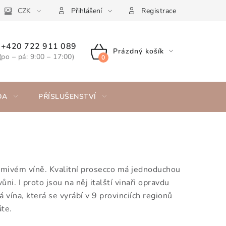
CZK
Přihlášení
Registrace
+420 722 911 089
Prázdný košík
(po – pá: 9:00 – 17:00)
NÁKUPNÍ
KOŠÍK
DA
PŘÍSLUŠENSTVÍ
šumivém víně. Kvalitní prosecco má jednoduchou
i. I proto jsou na něj italští vinaři opravdu
 vína, která se vyrábí v 9 provinciích regionů
áte.