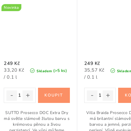
Novinka
249 Kč
249 Kč
Měrná
Měrná
33,20 Kč
35,57 Kč
(>5 ks)
Skladem
Sklade
cena:
cena:
/ 0.1 l
/ 0.1 l
SUTTO Prosecco DOC Extra Dry
Villa Braida Prosecco
má světle slámově žlutou barvu s
má brilantní slámově
krémovou pěnou a živou
barvou a jemné, perzi
perzistencí. Ve vůni můžeme
perlení. Vůně evokuje