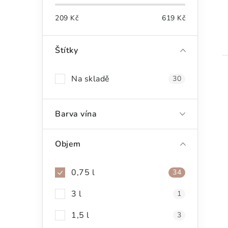
209
Kč
619
Kč
Štítky
Na skladě
30
Barva vína
Objem
0,75 l
34
3 l
1
1,5 l
3