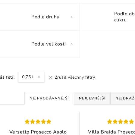
Podle o
Podle druhu
cukru
Podle velikosti
0,75 l
áš filtr:
Zrušit všechny filtry
Ř
NEJPRODÁVANĚJŠÍ
NEJLEVNĚJŠÍ
NEJDRAŽ
a
V
z
ý
e
Versetto Prosecco Asolo
Villa Braida Prosec