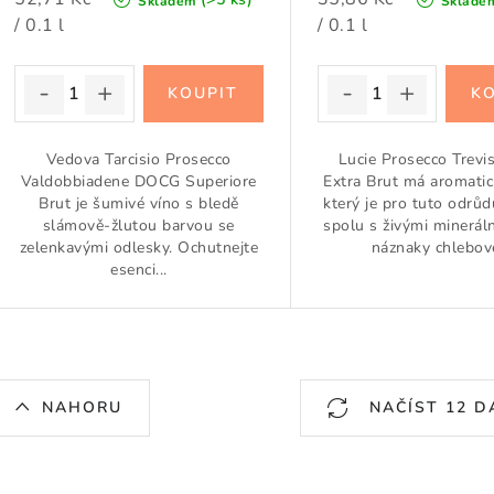
Skladem
Sklade
cena:
cena:
/ 0.1 l
/ 0.1 l
Vedova Tarcisio Prosecco
Lucie Prosecco Trev
Valdobbiadene DOCG Superiore
Extra Brut má aromatic
Brut je šumivé víno s bledě
který je pro tuto odrůd
slámově-žlutou barvou se
spolu s živými mineráln
zelenkavými odlesky. Ochutnejte
náznaky chlebové
esenci...
O
NAHORU
NAČÍST 12 D
v