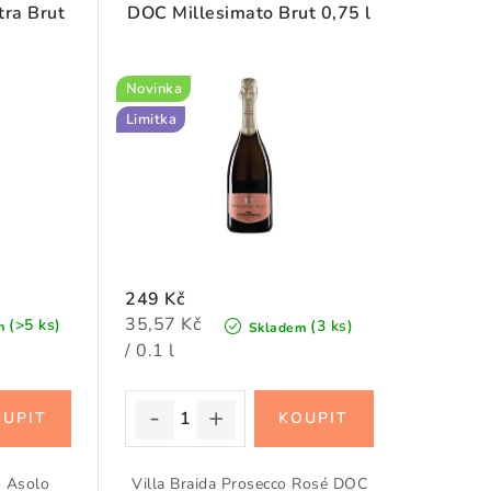
ra Brut
DOC Millesimato Brut 0,75 l
Novinka
Limitka
249 Kč
Měrná
35,57 Kč
(>5 ks)
(3 ks)
m
Skladem
cena:
/ 0.1 l
o Asolo
Villa Braida Prosecco Rosé DOC