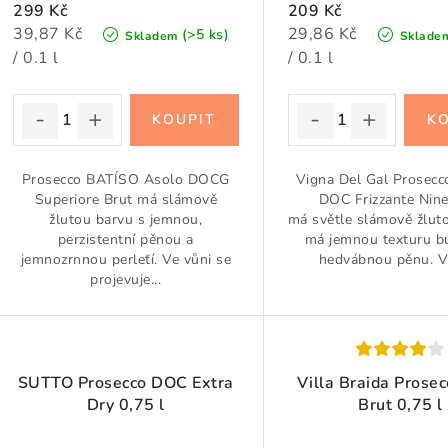
299 Kč
209 Kč
Měrná
Měrná
39,87 Kč
29,86 Kč
(>5 ks)
Skladem
Sklade
cena:
cena:
/ 0.1 l
/ 0.1 l
Prosecco BATÍSO Asolo DOCG
Vigna Del Gal Prosecc
Superiore Brut má slámově
DOC Frizzante Nine
žlutou barvu s jemnou,
má světle slámově žlut
perzistentní pěnou a
má jemnou texturu bu
jemnozrnnou perleťí. Ve vůni se
hedvábnou pěnu. Vů
projevuje...
SUTTO Prosecco DOC Extra
Villa Braida Prose
Dry 0,75 l
Brut 0,75 l