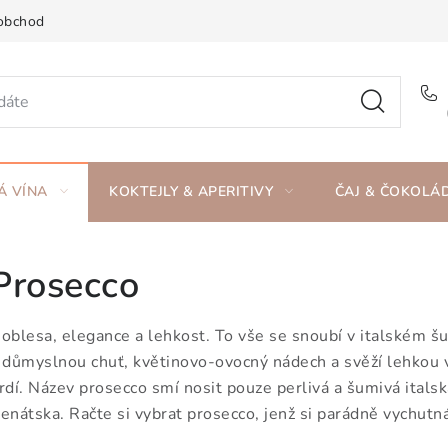
obchod
Á VÍNA
KOKTEJLY & APERITIVY
ČAJ & ČOKOLÁ
Prosecco
oblesa, elegance a lehkost. To vše se snoubí v italském 
 důmyslnou chuť, květinovo-ovocný nádech a svěží lehkou vůn
rdí. Název prosecco smí nosit pouze perlivá a šumivá italská
enátska. Račte si vybrat prosecco, jenž si parádně vychutn