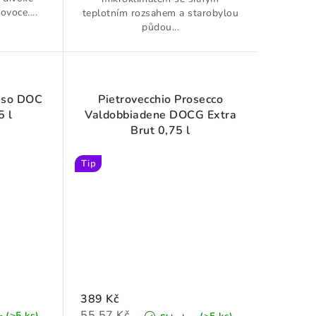
ovoce....
teplotním rozsahem a starobylou
půdou...
viso DOC
Pietrovecchio Prosecco
5 l
Valdobbiadene DOCG Extra
Brut 0,75 l
Tip
389 Kč
Měrná
55,57 Kč
(>5 ks)