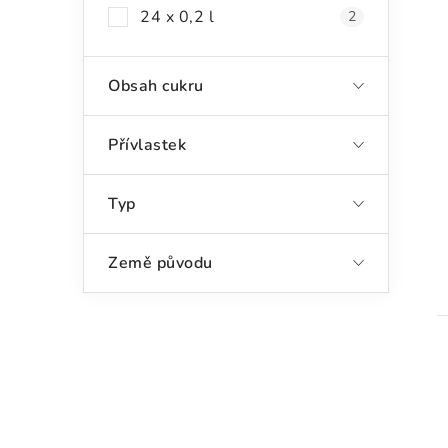
24 x 0,2 l
2
Obsah cukru
Přívlastek
Typ
Země původu