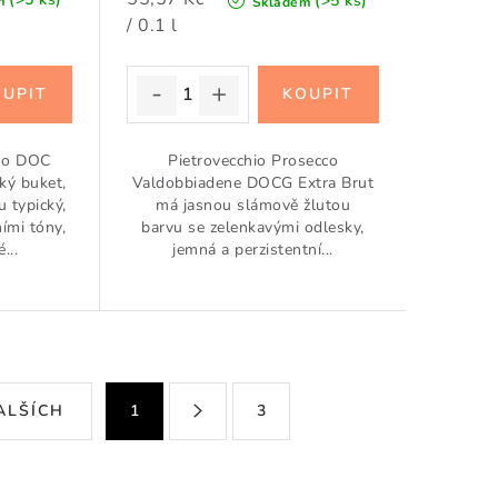
(>5 ks)
m
Skladem
cena:
/ 0.1 l
iso DOC
Pietrovecchio Prosecco
ký buket,
Valdobbiadene DOCG Extra Brut
u typický,
má jasnou slámově žlutou
ími tóny,
barvu se zelenkavými odlesky,
...
jemná a perzistentní...
S
ALŠÍCH
1
3
t
r
á