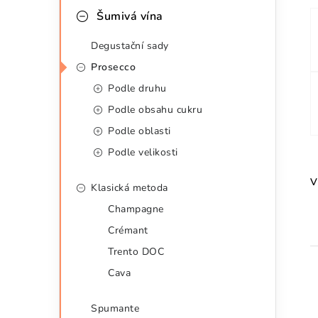
a
r
Šumivá vína
n
i
Degustační sady
e
n
Prosecco
Podle druhu
í
Podle obsahu cukru
p
Podle oblasti
a
Podle velikosti
n
V
Klasická metoda
e
Champagne
l
Crémant
Trento DOC
Cava
Spumante