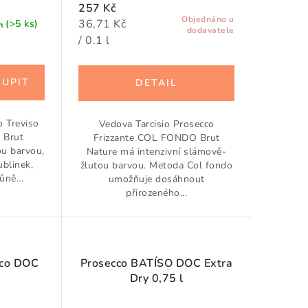
257 Kč
Objednáno u
Měrná
36,71 Kč
(>5 ks)
m
dodavatele
cena:
/ 0.1 l
o Treviso
Vedova Tarcisio Prosecco
 Brut
Frizzante COL FONDO Brut
ou barvou,
Nature má intenzivní slámově-
blinek,
žlutou barvou. Metoda Col fondo
ně...
umožňuje dosáhnout
přirozeného...
cco DOC
Prosecco BATÍSO DOC Extra
Dry 0,75 l