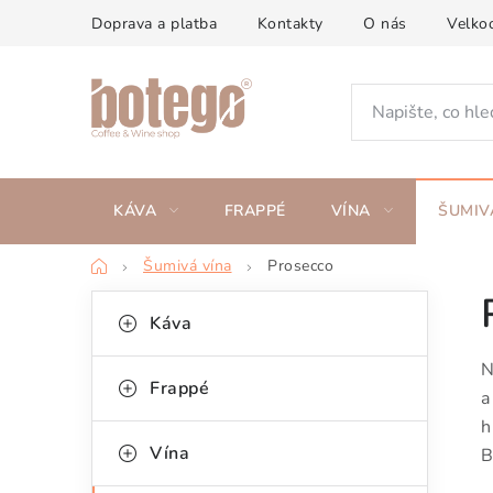
Přejít
Doprava a platba
Kontakty
O nás
Velko
na
obsah
KÁVA
FRAPPÉ
VÍNA
ŠUMIV
Domů
Šumivá vína
Prosecco
P
K
Přeskočit
Káva
kategorie
a
o
N
t
s
Frappé
a
e
t
h
g
Vína
B
r
o