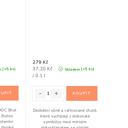
279 Kč
Měrná
37,20 Kč
(>5 ks)
(>5 ks)
m
Skladem
cena:
/ 0.1 l
 DOC Brut
Delikátní vůně a rafinované chutě,
 žlutou
které vycházejí z dokonalé
stentní
symbiózy mezi mírným
 divoké
mikroklimatem se silným