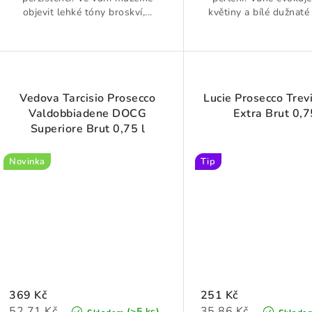
objevit lehké tóny broskví,...
květiny a bílé dužnaté 
Vedova Tarcisio Prosecco
Lucie Prosecco Tre
Valdobbiadene DOCG
Extra Brut 0,7
Superiore Brut 0,75 l
Novinka
Tip
369 Kč
251 Kč
Měrná
Měrná
52,71 Kč
35,86 Kč
(>5 ks)