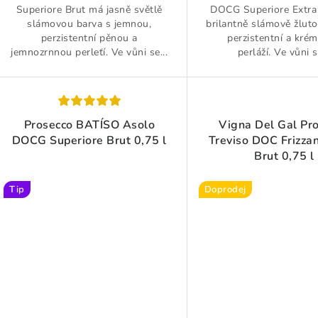
Superiore Brut má jasně světlě
DOCG Superiore Extra
slámovou barva s jemnou,
brilantně slámově žlut
perzistentní pěnou a
perzistentní a kré
jemnozrnnou perleťí. Ve vůni se...
perláží. Ve vůni s
Prosecco BATÍSO Asolo
Vigna Del Gal Pr
DOCG Superiore Brut 0,75 l
Treviso DOC Frizza
Brut 0,75 l
Tip
Doprodej