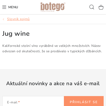
Přejít
Hled
na
obsah
Slovník pojmů
KÁVA
Jug wine
FRAPPÉ
VÍNA
Kalifornské stolní víno vyráběné ve velkých množstvích. Název
odvozen od skutečnosti, že se prodávalo v typických džbáncích.
ŠUMIVÁ VÍNA
KOKTEJLY & APERITIVY
ČAJ & ČOKOLÁDA
Aktuální novinky a akce na váš e-mail
PŘÍSLUŠENSTVÍ
PŘIHLÁSIT SE
E-mail