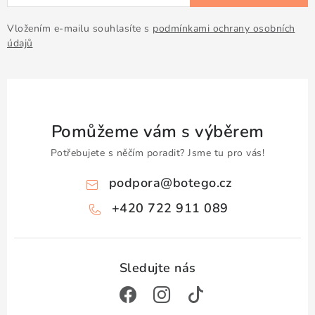
Doprava a platba
Obchodní podmínky
Podmínky ochrany osobních údajů
Hodnocení obchodu
Vložením e-mailu souhlasíte s
podmínkami ochrany osobních
údajů
Kontakty
O nás
Velkoobchod
Pomůžeme vám s výběrem
Potřebujete s něčím poradit? Jsme tu pro vás!
podpora
@
botego.cz
+420 722 911 089