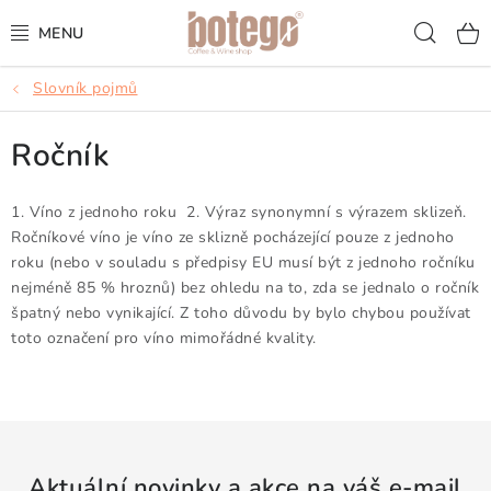
Přejít
Hled
na
obsah
Slovník pojmů
KÁVA
Ročník
FRAPPÉ
VÍNA
1. Víno z jednoho roku 2. Výraz synonymní s výrazem sklizeň.
Ročníkové víno je víno ze sklizně pocházející pouze z jednoho
roku (nebo v souladu s předpisy EU musí být z jednoho ročníku
ŠUMIVÁ VÍNA
nejméně 85 % hroznů) bez ohledu na to, zda se jednalo o ročník
špatný nebo vynikající. Z toho důvodu by bylo chybou používat
KOKTEJLY & APERITIVY
toto označení pro víno mimořádné kvality.
ČAJ & ČOKOLÁDA
PŘÍSLUŠENSTVÍ
Aktuální novinky a akce na váš e-mail