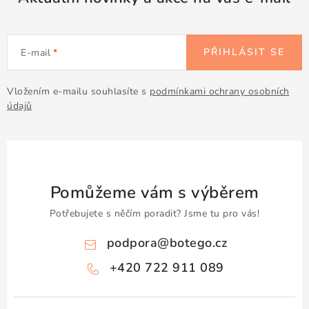
Doprava a platba
Obchodní podmínky
Podmínky ochrany osobních údajů
Hodnocení obchodu
Kontakty
O nás
Velkoobchod
PŘIHLÁSIT SE
E-mail
Vložením e-mailu souhlasíte s
podmínkami ochrany osobních
údajů
Pomůžeme vám s výběrem
Potřebujete s něčím poradit? Jsme tu pro vás!
podpora
@
botego.cz
+420 722 911 089