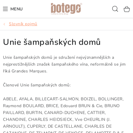
Přejít
Hled
na
obsah
Slovník pojmů
KÁVA
Unie šampaňských domů
FRAPPÉ
VÍNA
Unie šampaňských domů je sdružení nejvýznamnějších a
nejprestižnějších značek šampaňského vína, neformálně se jim
říká Grandes Marques.
ŠUMIVÁ VÍNA
Členové Unie šampaňských domů:
KOKTEJLY & APERITIVY
ABELE, AYALA, BILLECART-SALMON, BOIZEL, BOLLINGER,
ČAJ & ČOKOLÁDA
Raymond BOULARD, BRICE, Edouard BRUN & Cie, BRUNO
PAILLARD, BURTIN, CANARD-DUCHENE, CATTIER,
PŘÍSLUŠENSTVÍ
CHANOINE, CHARLES HEIDSIECK, Vve CHEURLIN (J.
ARNOULT), CUPERLY, DE CASTELLANE, CHARLES DE