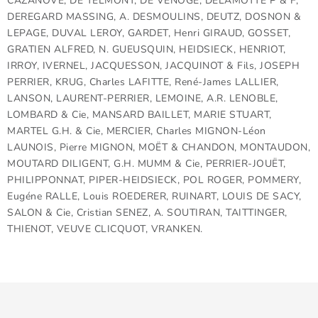
CAZANOVE, DE TELMONT, DE VENOGE, DELAMOTTE P & F,
Doprava a platba
Obchodní podmínky
DEREGARD MASSING, A. DESMOULINS, DEUTZ, DOSNON &
Podmínky ochrany osobních údajů
Hodnocení obchodu
LEPAGE, DUVAL LEROY, GARDET, Henri GIRAUD, GOSSET,
GRATIEN ALFRED, N. GUEUSQUIN, HEIDSIECK, HENRIOT,
Kontakty
O nás
Velkoobchod
IRROY, IVERNEL, JACQUESSON, JACQUINOT & Fils, JOSEPH
PERRIER, KRUG, Charles LAFITTE, René-James LALLIER,
LANSON, LAURENT-PERRIER, LEMOINE, A.R. LENOBLE,
LOMBARD & Cie, MANSARD BAILLET, MARIE STUART,
MARTEL G.H. & Cie, MERCIER, Charles MIGNON-Léon
LAUNOIS, Pierre MIGNON, MOËT & CHANDON, MONTAUDON,
MOUTARD DILIGENT, G.H. MUMM & Cie, PERRIER-JOUËT,
PHILIPPONNAT, PIPER-HEIDSIECK, POL ROGER, POMMERY,
Eugéne RALLE, Louis ROEDERER, RUINART, LOUIS DE SACY,
SALON & Cie, Cristian SENEZ, A. SOUTIRAN, TAITTINGER,
THIENOT, VEUVE CLICQUOT, VRANKEN.