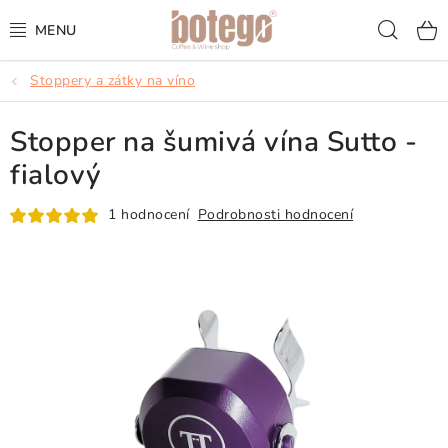
Přejít
Hled
na
obsah
Stoppery a zátky na víno
KÁVA
Stopper na šumivá vína Sutto -
FRAPPÉ
fialový
VÍNA
1 hodnocení
Podrobnosti hodnocení
ŠUMIVÁ VÍNA
KOKTEJLY & APERITIVY
ČAJ & ČOKOLÁDA
PŘÍSLUŠENSTVÍ