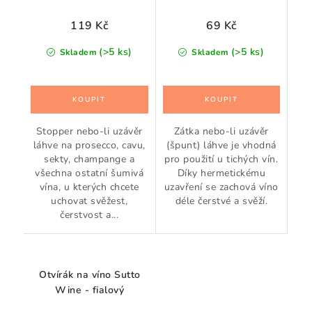
119 Kč
69 Kč
(>5 ks)
(>5 ks)
Skladem
Skladem
Stopper nebo-li uzávěr
Zátka nebo-li uzávěr
láhve na prosecco, cavu,
(špunt) láhve je vhodná
sekty, champange a
pro použití u tichých vín.
všechna ostatní šumivá
Díky hermetickému
vína, u kterých chcete
uzavření se zachová víno
uchovat svěžest,
déle čerstvé a svěží.
čerstvost a...
Otvírák na víno Sutto
Wine - fialový