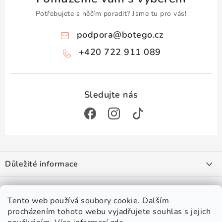
Potřebujete s něčím poradit? Jsme tu pro vás!
podpora
@
botego.cz
+420 722 911 089
Z
á
Důležité informace
p
a
Doprava a platba
Zajímá vás
t
Obchodní podmínky
Tento web používá soubory cookie. Dalším
í
Podmínky ochrany osobních údajů
procházením tohoto webu vyjadřujete souhlas s jejich
#botego
Věrnostní program