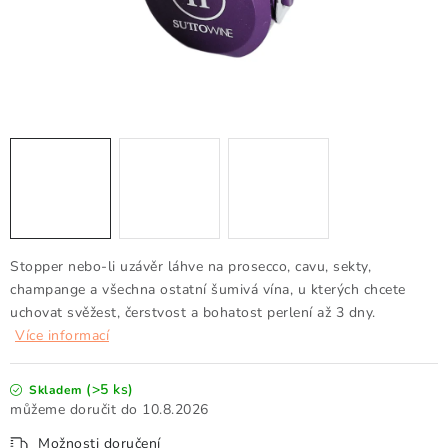
Doprava a platba
Obchodní podmínky
Podmínky ochrany osobních údajů
Hodnocení obchodu
Kontakty
O nás
Velkoobchod
Stopper nebo-li uzávěr láhve na prosecco, cavu, sekty,
champange a všechna ostatní šumivá vína, u kterých chcete
uchovat svěžest, čerstvost a bohatost perlení až 3 dny.
Více informací
(>5 ks)
Skladem
10.8.2026
Možnosti doručení