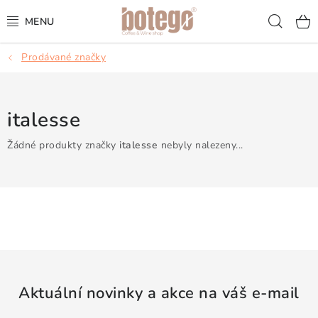
Přejít
Hled
na
obsah
Prodávané značky
KÁVA
FRAPPÉ
italesse
VÍNA
Žádné produkty značky
italesse
nebyly nalezeny...
ŠUMIVÁ VÍNA
KOKTEJLY & APERITIVY
ČAJ & ČOKOLÁDA
PŘÍSLUŠENSTVÍ
Aktuální novinky a akce na váš e-mail