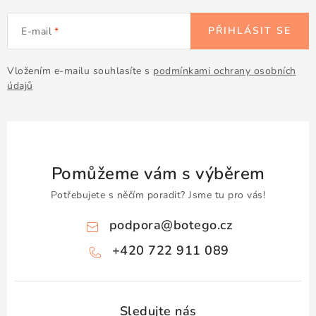
Doprava a platba
Obchodní podmínky
Podmínky ochrany osobních údajů
Hodnocení obchodu
PŘIHLÁSIT SE
E-mail
Kontakty
O nás
Velkoobchod
Vložením e-mailu souhlasíte s
podmínkami ochrany osobních
údajů
Pomůžeme vám s výběrem
Potřebujete s něčím poradit? Jsme tu pro vás!
podpora
@
botego.cz
+420 722 911 089