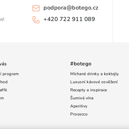
podpora
@
botego.cz
+420 722 911 089
ás!
#botego
vás
í program
Míchané drinky a koktejly
chod
Luxusní kávové osvěžení
affè
Recepty a inspirace
om
Šumivá vína
Aperitivy
Prosecco