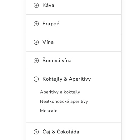
P
K
Káva
kategorie
a
o
t
s
Frappé
e
t
g
Vína
r
o
a
r
Šumivá vína
n
i
Koktejly & Aperitivy
e
n
Aperitivy a koktejly
í
Nealkoholické aperitivy
p
Moscato
a
n
Čaj & Čokoláda