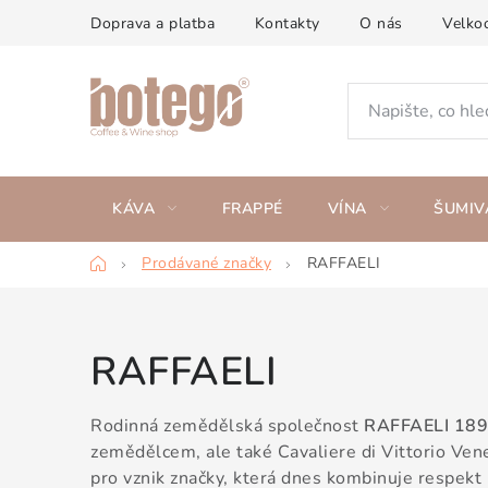
Přejít
Doprava a platba
Kontakty
O nás
Velko
na
obsah
KÁVA
FRAPPÉ
VÍNA
ŠUMIV
Domů
Prodávané značky
RAFFAELI
RAFFAELI
Rodinná zemědělská společnost
RAFFAELI 189
zemědělcem, ale také Cavaliere di Vittorio Vene
pro vznik značky, která dnes kombinuje respekt