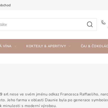
obchod
Á VÍNA
KOKTEJLY & APERITIVY
ČAJ & ČOKOLÁ
9 srl
nese ve svém jménu odkaz Francesca Raffaeliho, naro
to. Jeho farma v oblasti Daunie byla po generace symbolem 
 k minulosti s moderní výrobou.