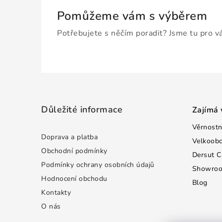
Pomůžeme vám s výběrem
Potřebujete s něčím poradit? Jsme tu pro v
Z
á
Důležité informace
Zajímá 
p
Věrnostn
a
Doprava a platba
Velkoob
t
Obchodní podmínky
Dersut C
Podmínky ochrany osobních údajů
Showro
í
Hodnocení obchodu
Blog
Kontakty
O nás