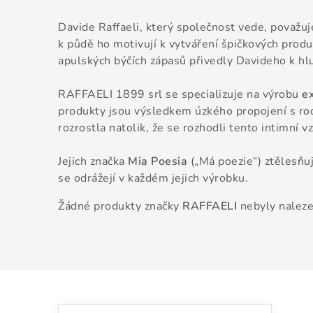
Davide Raffaeli, který společnost vede, považuje
k půdě ho motivují k vytváření špičkových produk
apulských býčích zápasů přivedly Davideho k hl
RAFFAELI 1899 srl se specializuje na výrobu
ex
produkty jsou výsledkem úzkého propojení s rod
rozrostla natolik, že se rozhodli tento intimní v
Jejich značka
Mia Poesia
(„Má poezie“) ztělesňuje
se odrážejí v každém jejich výrobku.
Žádné produkty značky
RAFFAELI
nebyly naleze
Přeskočit