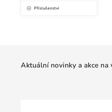
e
Příslušenství
l
Aktuální novinky a akce na 