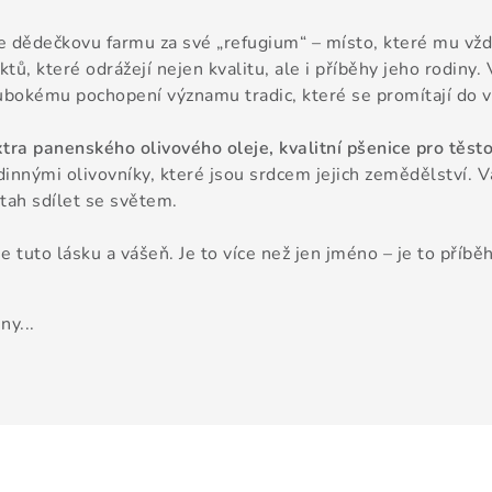
 dědečkovu farmu za své „refugium“ – místo, které mu vždy p
tů, které odrážejí nejen kvalitu, ale i příběhy jeho rodiny.
ubokému pochopení významu tradic, které se promítají do v
tra panenského olivového oleje, kvalitní pšenice pro těstovi
innými olivovníky, které jsou srdcem jejich zemědělství. 
ztah sdílet se světem.
 tuto lásku a vášeň. Je to více než jen jméno – je to příběh
ny...