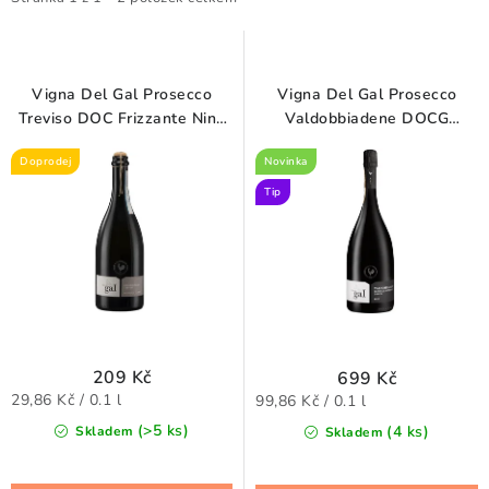
i
e
s
n
p
í
r
p
Vigna Del Gal Prosecco
Vigna Del Gal Prosecco
o
r
Treviso DOC Frizzante Nine
Valdobbiadene DOCG
Brut 0,75 l
Superiore Brut Magnum 1,5 l
d
o
Doprodej
Novinka
u
d
Tip
k
u
t
k
ů
t
ů
209 Kč
699 Kč
Měrná
Měrná
29,86 Kč / 0.1 l
99,86 Kč / 0.1 l
cena:
cena:
(>5 ks)
(4 ks)
Skladem
Skladem