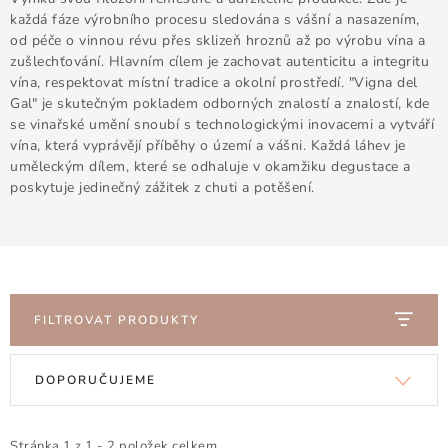
Doprava a platba
Obchodní podmínky
každá fáze výrobního procesu sledována s vášní a nasazením,
Podmínky ochrany osobních údajů
Hodnocení obchodu
od péče o vinnou révu přes sklizeň hroznů až po výrobu vína a
zušlechťování. Hlavním cílem je zachovat autenticitu a integritu
Kontakty
O nás
Velkoobchod
vína, respektovat místní tradice a okolní prostředí. "Vigna del
Gal" je skutečným pokladem odborných znalostí a znalostí, kde
se vinařské umění snoubí s technologickými inovacemi a vytváří
vína, která vyprávějí příběhy o území a vášni. Každá láhev je
uměleckým dílem, které se odhaluje v okamžiku degustace a
poskytuje jedinečný zážitek z chuti a potěšení.
FILTROVAT PRODUKTY
V
Ř
DOPORUČUJEME
ý
a
p
z
Stránka
1
z
1
-
2
položek celkem