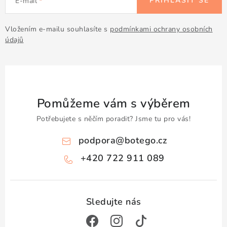
PŘIHLÁSIT SE
E-mail
p
r
v
Vložením e-mailu souhlasíte s
podmínkami ochrany osobních
údajů
k
y
v
ý
p
Pomůžeme vám s výběrem
i
Potřebujete s něčím poradit? Jsme tu pro vás!
s
u
podpora
@
botego.cz
+420 722 911 089