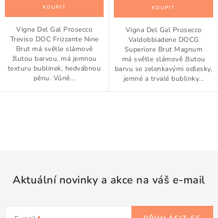
Vigna Del Gal Prosecco
Vigna Del Gal Prosecco
Treviso DOC Frizzante Nine
Valdobbiadene DOCG
Brut má světle slámově
Superiore Brut Magnum
žlutou barvou, má jemnou
má světle slámově žlutou
texturu bublinek, hedvábnou
barvu se zelenkavými odlesky,
pěnu. Vůně...
jemné a trvalé bublinky...
O
v
l
á
d
Aktuální novinky a akce na váš e-mail
a
c
í