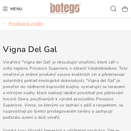
Přejít
Hled
na
obsah
Prodávané značky
KÁVA
FRAPPÉ
Vigna Del Gal
VÍNA
Vinařství "Vigna del Gal" je okouzlující vinařství, které září v
srdci regionu Prosecco Superiore, v oblasti Valdobbiadene. Toto
ŠUMIVÁ VÍNA
vinařství je známé produkcí vysoce kvalitních vín a představuje
autentický poklad enologické dokonalosti. "Vigna del Gal" je
KOKTEJLY & APERITIVY
ponořen do nádherné kopcovité krajiny, vyznačující se terasami
a mírnými svahy, které nabízejí ideální prostředí pro pěstování
hroznů Glera, používaných k výrobě proslulého Prosecco
ČAJ & ČOKOLÁDA
Superiore. Vinice, se kterými se zachází s péčí a respektem, se
rozprostírají po tomto privilegovaném terénu a zachycují
PŘÍSLUŠENSTVÍ
podstatu území a duši vinařů.
Vyniká svou filozofií řemeslné a udržitelné produkce. Zde je