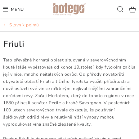
Přejít
Hled
na
obsah
Slovník pojmů
KÁVA
Friuli
FRAPPÉ
VÍNA
Tato převážně hornatá oblast situovaná v severovýchodním
koutě Itálie vypěstovala od konce 19.století, kdy fyloxéra zničila
její vinice, mnoho neitalských odrůd. Od přírody novátorští
ŠUMIVÁ VÍNA
obyvatelé oblastí Friuli a Jižního Tyrolska využili příležitosti a
nově osázeli své vinice některými nejkvalitnějšími zahraničními
KOKTEJLY & APERITIVY
odrůdami révy. Začali Merlotem, který do tohoto regionu v roce
1880 přinesli senátor Pecile a hrabě Savorgnan. V posledních
ČAJ & ČOKOLÁDA
100 letech severovýchod trvale dokazuje, že používání
špičkových odrůd révy a relativně nižší výnosy mohou
PŘÍSLUŠENSTVÍ
vyprodukovat vína značně zlepšené kvality.
Region Friuli je domovem některých nejlepších vín v zemi,