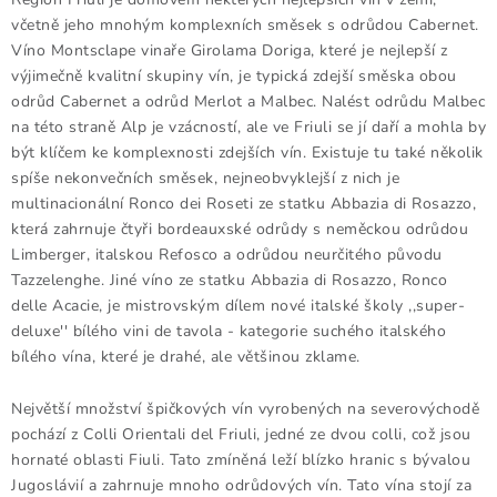
Doprava a platba
Obchodní podmínky
včetně jeho mnohým komplexních směsek s odrůdou Cabernet.
Podmínky ochrany osobních údajů
Hodnocení obchodu
Víno Montsclape vinaře Girolama Doriga, které je nejlepší z
výjimečně kvalitní skupiny vín, je typická zdejší směska obou
Kontakty
O nás
Velkoobchod
odrůd Cabernet a odrůd Merlot a Malbec. Nalést odrůdu Malbec
na této straně Alp je vzácností, ale ve Friuli se jí daří a mohla by
být klíčem ke komplexnosti zdejších vín. Existuje tu také několik
spíše nekonvečních směsek, nejneobvyklejší z nich je
multinacionální Ronco dei Roseti ze statku Abbazia di Rosazzo,
která zahrnuje čtyři bordeauxské odrůdy s neměckou odrůdou
Limberger, italskou Refosco a odrůdou neurčitého původu
Tazzelenghe. Jiné víno ze statku Abbazia di Rosazzo, Ronco
delle Acacie, je mistrovským dílem nové italské školy ,,super-
deluxe'' bílého vini de tavola - kategorie suchého italského
bílého vína, které je drahé, ale většinou zklame.
Největší množství špičkových vín vyrobených na severovýchodě
pochází z Colli Orientali del Friuli, jedné ze dvou colli, což jsou
hornaté oblasti Fiuli. Tato zmíněná leží blízko hranic s bývalou
Jugoslávií a zahrnuje mnoho odrůdových vín. Tato vína stojí za