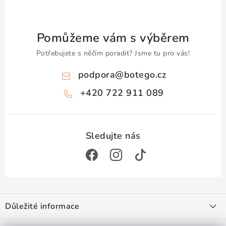
Pomůžeme vám s výběrem
Potřebujete s něčím poradit? Jsme tu pro vás!
podpora
@
botego.cz
+420 722 911 089
Z
á
Důležité informace
p
Doprava a platba