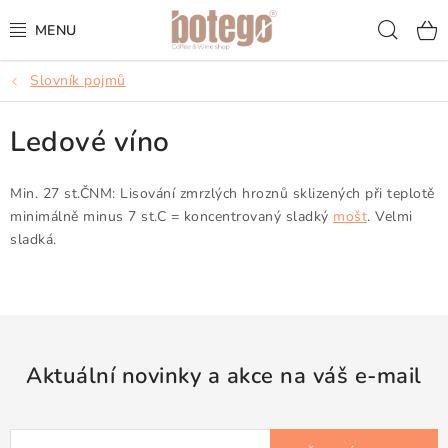
Přejít
Hled
na
obsah
Slovník pojmů
KÁVA
Ledové víno
FRAPPÉ
VÍNA
Min. 27 st.ČNM: Lisování zmrzlých hroznů sklizených při teplotě
minimálně minus 7 st.C = koncentrovaný sladký
mošt
. Velmi
sladká.
ŠUMIVÁ VÍNA
KOKTEJLY & APERITIVY
ČAJ & ČOKOLÁDA
Aktuální novinky a akce na váš e-mail
PŘÍSLUŠENSTVÍ