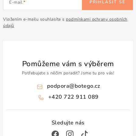
Doprava a platba
Obchodní podmínky
PŘIHLÁSIT SE
E-mail
Podmínky ochrany osobních údajů
Hodnocení obchodu
Vložením e-mailu souhlasíte s
podmínkami ochrany osobních
Kontakty
O nás
Velkoobchod
údajů
Pomůžeme vám s výběrem
Potřebujete s něčím poradit? Jsme tu pro vás!
podpora
@
botego.cz
+420 722 911 089