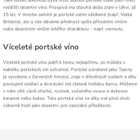
Také obsah alkoholu bývá nižší, ačkoliv portské stále patří mezi
Doprava a platba
Obchodní podmínky
nejtěžší dezertní vína. Prospívá mu dlouhá doba zrání v láhvi, až
Podmínky ochrany osobních údajů
Hodnocení obchodu
15 let. V mnoha zemích je portské velmi oblíbené (např. Velká
Británie), ale u nás dáváme přednost spíše přírodním vínům
Kontakty
O nás
Velkoobchod
nebo dezertním vínům lehčího charakteru - např. vermuty.
Víceleté portské víno
Víceleté portské víno patří k tomu nejlepšímu, co můžete z
nabídky portských vín ochutnat. Portské označené jako Tawny
je vyrobeno z červených hroznů, zraje v dřevěných sudech a díky
postupné oxidaci a dozrávání má zlatavě hnědou barvu. Můžeme
v něm cítit vůně ořechů, rozinek, sušeného ovoce a dokonce
karamel nebo kakao. Tato portská vína se díky své plné chuti
výborně hodí jako dezertní, pro speciální příležitosti.