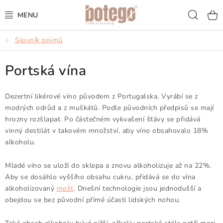
Přejít
Hled
na
obsah
Slovník pojmů
KÁVA
Portská vína
FRAPPÉ
VÍNA
Dezertní likérové víno původem z Portugalska. Vyrábí se z
modrých odrůd a z muškátů. Podle původních předpisů se mají
hrozny rozšlapat. Po částečném vykvašení šťávy se přidává
ŠUMIVÁ VÍNA
vinný destilát v takovém množství, aby víno obsahovalo 18%
alkoholu.
KOKTEJLY & APERITIVY
Mladé víno se uloží do sklepa a znovu alkoholizuje až na 22%.
ČAJ & ČOKOLÁDA
Aby se dosáhlo vyššího obsahu cukru, přidává se do vína
alkoholizovaný
mošt
. Dnešní technologie jsou jednodušší a
PŘÍSLUŠENSTVÍ
obejdou se bez původní přímé účasti lidských nohou.