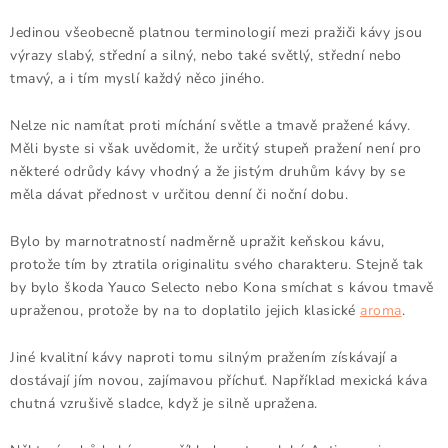
Jedinou všeobecně platnou terminologií mezi pražiči kávy jsou
výrazy slabý, střední a silný, nebo také světlý, střední nebo
tmavý, a i tím myslí každý něco jiného.
Nelze nic namítat proti míchání světle a tmavě pražené kávy.
Měli byste si však uvědomit, že určitý stupeň pražení není pro
některé odrůdy kávy vhodný a že jistým druhům kávy by se
měla dávat přednost v určitou denní či noční dobu.
Bylo by marnotratností nadměrně upražit keňskou kávu,
protože tím by ztratila originalitu svého charakteru. Stejně tak
by bylo škoda Yauco Selecto nebo Kona smíchat s kávou tmavě
upraženou, protože by na to doplatilo jejich klasické
aroma
.
Jiné kvalitní kávy naproti tomu silným pražením získávají a
dostávají jím novou, zajímavou příchuť. Například mexická káva
chutná vzrušivě sladce, když je silně upražena.