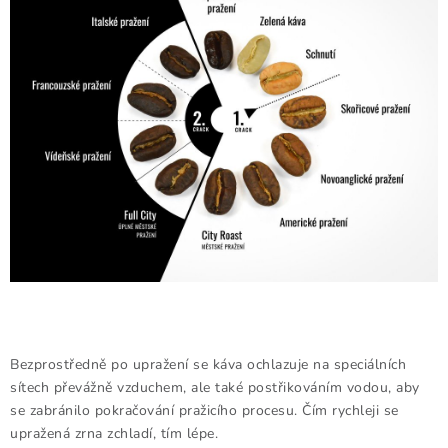
Doprava a platba
Obchodní podmínky
Podmínky ochrany osobních údajů
Hodnocení obchodu
Kontakty
O nás
Velkoobchod
Bezprostředně po upražení se káva ochlazuje na speciálních
sítech převážně vzduchem, ale také postřikováním vodou, aby
se zabránilo pokračování pražicího procesu. Čím rychleji se
upražená zrna zchladí, tím lépe.