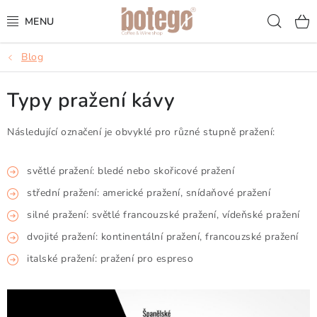
Přejít
Hled
na
obsah
Blog
KÁVA
Typy pražení kávy
FRAPPÉ
Následující označení je obvyklé pro různé stupně pražení:
VÍNA
ŠUMIVÁ VÍNA
světlé pražení: bledé nebo skořicové pražení
střední pražení: americké pražení, snídaňové pražení
KOKTEJLY & APERITIVY
silné pražení: světlé francouzské pražení, vídeňské pražení
dvojité pražení: kontinentální pražení, francouzské pražení
ČAJ & ČOKOLÁDA
italské pražení: pražení pro espreso
PŘÍSLUŠENSTVÍ