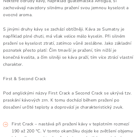
Některé odrůdy kávy, například guatemalská Antigua, si
zachovávají navzdory silnému pražení svou jemnou kyselost a
ovocné aroma.
S jinými druhy kávy se zachází obtížněji. Káva ze Sumatry je
například plné chuti, má však velice málo kyselin. Při silném
pražení se kyselost ztratí, zatímco vůně zeslábne. Jako základní
poznatek přesto platí: Čím tmavší je pražení, tím nižší je
konečná kvalita, a čím silněji se káva praží, tím více ztrácí vlastní
charakter.
First & Second Crack
Pod anglickými názvy First Crack a Second Crack se ukrývá tzv.
praskání kávových zrn. K tomu dochází během pražení po
dosažení určité teploty a doprovází je charakteristický zvuk.
First Crack – nastává při pražení kávy v teplotním rozmezí
190 až 200 °C. V tomto okamžiku dojde ke zvětšení objemu