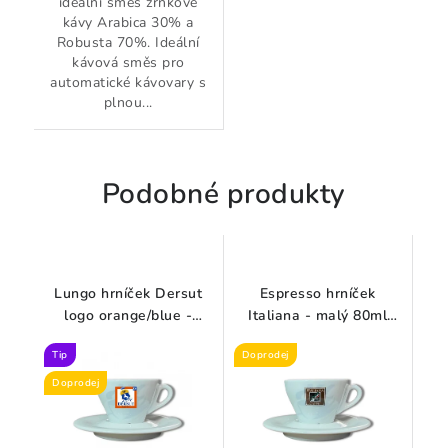
ideální směs zrnkové
kávy Arabica 30% a
Robusta 70%. Ideální
kávová směs pro
automatické kávovary s
plnou...
Podobné produkty
Lungo hrníček Dersut
Espresso hrníček
logo orange/blue -
Italiana - malý 80ml
střední 160 ml (zánovní)
(zánovní)
Tip
Doprodej
Doprodej