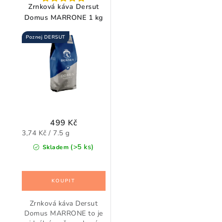
Zrnková káva Dersut
Domus MARRONE 1 kg
Poznej DERSUT
499 Kč
Měrná
3,74 Kč / 7.5 g
cena:
(>5 ks)
Skladem
Zrnková káva Dersut
Domus MARRONE to je