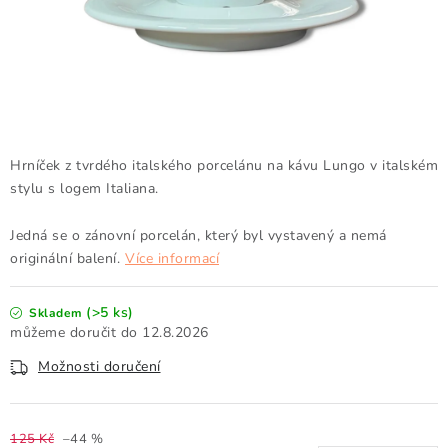
Doprava a platba
Obchodní podmínky
Podmínky ochrany osobních údajů
Hodnocení obchodu
Kontakty
O nás
Velkoobchod
Hrníček z tvrdého italského porcelánu na kávu Lungo v italském
stylu s logem Italiana.
Jedná se o zánovní porcelán, který byl vystavený a nemá
originální balení.
Více informací
(>5 ks)
Skladem
12.8.2026
Možnosti doručení
125 Kč
–44 %