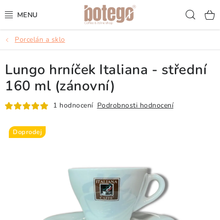
Přejít
Hled
na
obsah
Porcelán a sklo
KÁVA
Lungo hrníček Italiana - střední
FRAPPÉ
160 ml (zánovní)
VÍNA
1 hodnocení
Podrobnosti hodnocení
ŠUMIVÁ VÍNA
Doprodej
KOKTEJLY & APERITIVY
ČAJ & ČOKOLÁDA
PŘÍSLUŠENSTVÍ