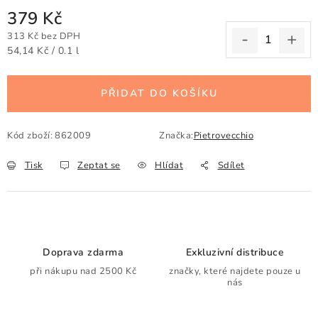
379 Kč
313 Kč bez DPH
Měrná cena:
54,14 Kč / 0.1 l
PŘIDAT DO KOŠÍKU
Kód zboží:
862009
Značka:
Pietrovecchio
Tisk
Zeptat se
Hlídat
Sdílet
Doprava zdarma
Exkluzivní distribuce
při nákupu nad 2500 Kč
značky, které najdete pouze u
nás