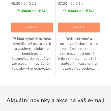
Měrná
Měrná
49,20 Kč / 0.1 l
37,20 Kč / 0.1 l
cena:
cena:
(>5 ks)
(>5 ks)
Skladem
Skladem
Příklad výlučně ručního
Delikátní vůně a
zemědělství na strmých
rafinované chutě, které
a zrádných půdách v
vycházejí z dokonalé
kombinaci s
symbiózy mezi mírným
technologicky vyspělým
mikroklimatem se silným
zpracováním navrženým
teplotním rozsahem a
tak, aby víno uchovalo...
starobylou půdou...
Aktuální novinky a akce na váš e-mail