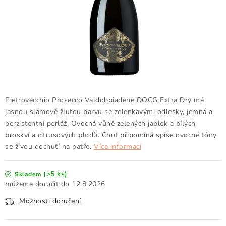
Doprava a platba
Obchodní podmínky
Podmínky ochrany osobních údajů
Hodnocení obchodu
Kontakty
O nás
Velkoobchod
Pietrovecchio Prosecco Valdobbiadene DOCG Extra Dry má
jasnou slámově žlutou barvu se zelenkavými odlesky, jemná a
perzistentní perláž.
Ovocná vůně zelených jablek a bílých
broskví a
citrusových plodů.
Chuť
připomíná spíše ovocné tóny
se živou dochuťí na patře.
Více informací
(>5 ks)
Skladem
12.8.2026
Možnosti doručení