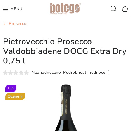
Přejít
Hled
na
obsah
Prosecco
KÁVA
Pietrovecchio Prosecco
FRAPPÉ
Valdobbiadene DOCG Extra Dry
VÍNA
0,75 l
ŠUMIVÁ VÍNA
Neohodnoceno
Podrobnosti hodnocení
KOKTEJLY & APERITIVY
Tip
Ocenění
ČAJ & ČOKOLÁDA
PŘÍSLUŠENSTVÍ