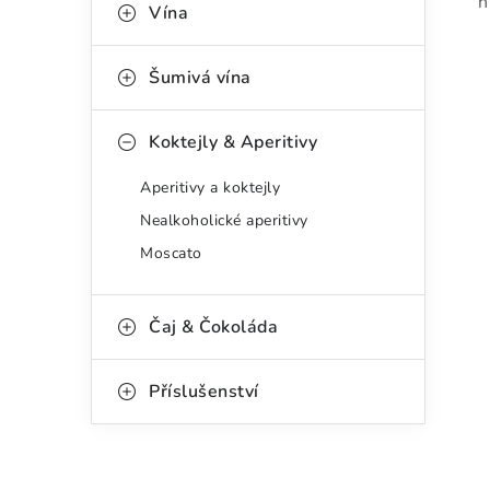
n
g
Vína
r
o
a
r
Šumivá vína
n
i
Koktejly & Aperitivy
e
n
Aperitivy a koktejly
í
Nealkoholické aperitivy
p
Moscato
a
n
Čaj & Čokoláda
e
Příslušenství
l