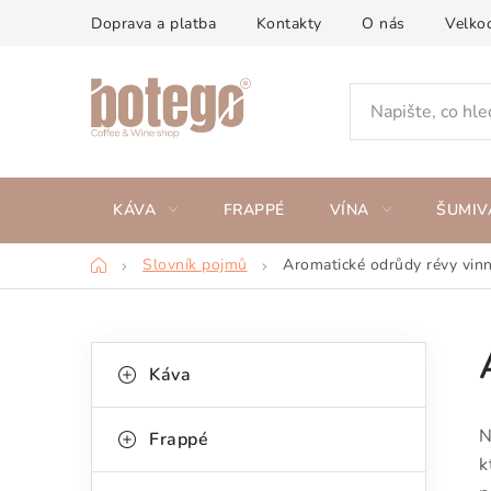
Přejít
Doprava a platba
Kontakty
O nás
Velko
na
obsah
KÁVA
FRAPPÉ
VÍNA
ŠUMIV
Domů
Slovník pojmů
Aromatické odrůdy révy vin
P
K
Přeskočit
Káva
kategorie
a
o
t
s
N
Frappé
e
k
t