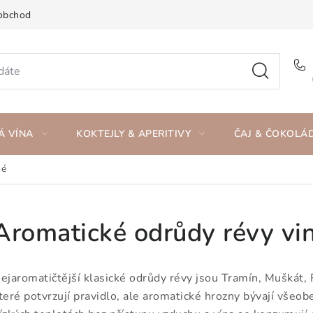
obchod
Á VÍNA
KOKTEJLY & APERITIVY
ČAJ & ČOKOLÁ
né
Aromatické odrůdy révy vi
ejaromatičtější klasické odrůdy révy jsou Tramín, Muškát,
teré potvrzují pravidlo, ale aromatické hrozny bývají všeob