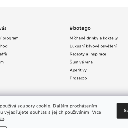
#botego
vás
í program
Míchané drinky a koktejly
chod
Luxusní kávové osvěžení
affè
Recepty a inspirace
om
Šumivá vína
Aperitivy
Prosecco
používá soubory cookie. Dalším procházením
S
 vyjadřujete souhlas s jejich používáním. Více
de
.
opyright 2026
Botego.cz
. Všechna práva vyhrazena.
Upravit nastavení cooki
Vytvořil Shoptet Premium