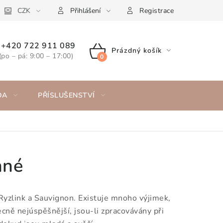
CZK
Přihlášení
Registrace
+420 722 911 089
Prázdný košík
(po – pá: 9:00 – 17:00)
NÁKUPNÍ
KOŠÍK
DA
PŘÍSLUŠENSTVÍ
nné
 Ryzlink a Sauvignon. Existuje mnoho výjimek,
ecně nejúspěšnější, jsou-li zpracovávány při