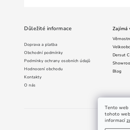
Z
á
Důležité informace
Zajímá 
p
Věrnostn
a
Doprava a platba
Velkoob
t
Obchodní podmínky
Dersut C
Podmínky ochrany osobních údajů
Showro
í
Hodnocení obchodu
Blog
Kontakty
O nás
Tento web 
tohoto webu
informací
z
C