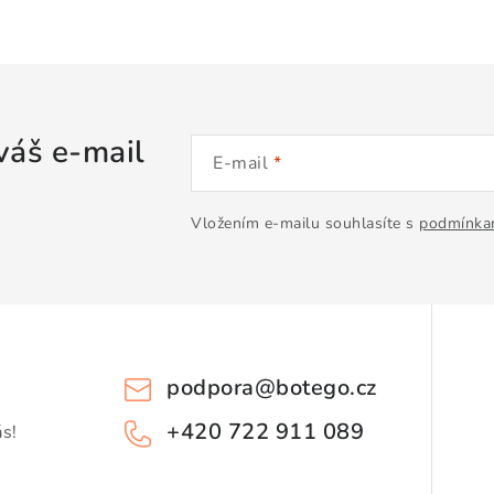
váš e-mail
E-mail
Vložením e-mailu souhlasíte s
podmínkam
podpora
@
botego.cz
+420 722 911 089
ás!