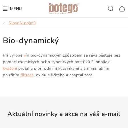
Přejít
Hled
na
obsah
Slovník pojmů
KÁVA
Bio-dynamický
FRAPPÉ
VÍNA
Při výrobě
v
ín bio-dynamickým způsobem se réva pěstuje bez
pomoci chemických nebo synetických postřiků či hnojiv a
kvašení
probíhá s přírodními kvasinkami a s minimálním
ŠUMIVÁ VÍNA
použitím
filtrace
, oxidu siřičitého a chaptalizace.
KOKTEJLY & APERITIVY
ČAJ & ČOKOLÁDA
Aktuální novinky a akce na váš e-mail
PŘÍSLUŠENSTVÍ