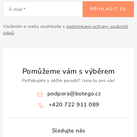
Doprava a platba
Obchodní podmínky
PŘIHLÁSIT SE
E-mail
Podmínky ochrany osobních údajů
Hodnocení obchodu
Kontakty
O nás
Velkoobchod
Vložením e-mailu souhlasíte s
podmínkami ochrany osobních
údajů
Pomůžeme vám s výběrem
Potřebujete s něčím poradit? Jsme tu pro vás!
podpora
@
botego.cz
+420 722 911 089