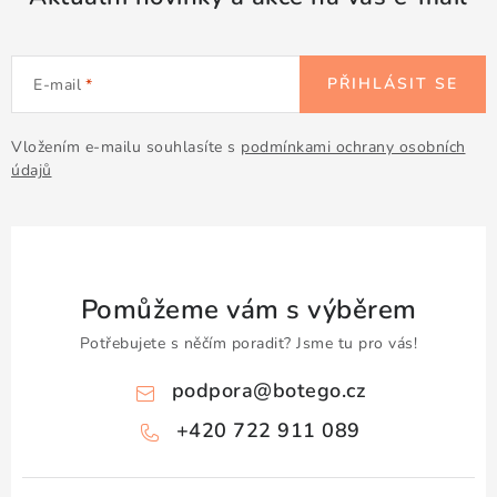
Doprava a platba
Obchodní podmínky
Podmínky ochrany osobních údajů
Hodnocení obchodu
Kontakty
O nás
Velkoobchod
PŘIHLÁSIT SE
E-mail
Vložením e-mailu souhlasíte s
podmínkami ochrany osobních
údajů
Pomůžeme vám s výběrem
Potřebujete s něčím poradit? Jsme tu pro vás!
podpora
@
botego.cz
+420 722 911 089