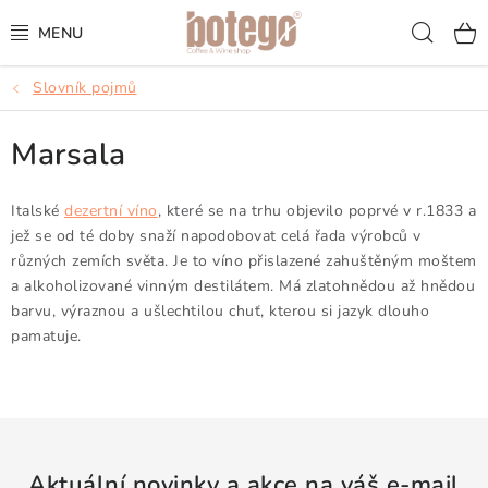
Přejít
Hled
na
obsah
Slovník pojmů
KÁVA
Marsala
FRAPPÉ
VÍNA
Italské
dezertní víno
, které se na trhu objevilo poprvé v r.1833 a
jež se od té doby snaží napodobovat celá řada výrobců v
různých zemích světa. Je to víno přislazené zahuštěným moštem
ŠUMIVÁ VÍNA
a alkoholizované vinným destilátem. Má zlatohnědou až hnědou
barvu, výraznou a ušlechtilou chuť, kterou si jazyk dlouho
KOKTEJLY & APERITIVY
pamatuje.
ČAJ & ČOKOLÁDA
PŘÍSLUŠENSTVÍ
Aktuální novinky a akce na váš e-mail