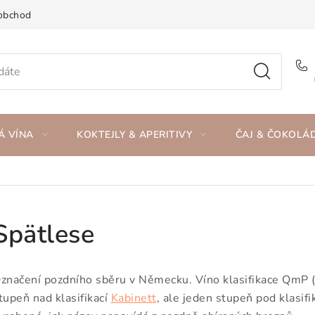
obchod
Á VÍNA
KOKTEJLY & APERITIVY
ČAJ & ČOKOLÁ
Spätlese
značení pozdního sběru v Německu. Víno klasifikace QmP (v
tupeň nad klasifikací
Kabinett
, ale jeden stupeň pod klasifi