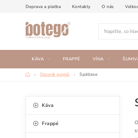
Přejít
Doprava a platba
Kontakty
O nás
Velko
na
obsah
KÁVA
FRAPPÉ
VÍNA
ŠUMIV
Domů
Slovník pojmů
Spätlese
P
K
Přeskočit
Káva
kategorie
a
o
t
s
O
Frappé
e
s
t