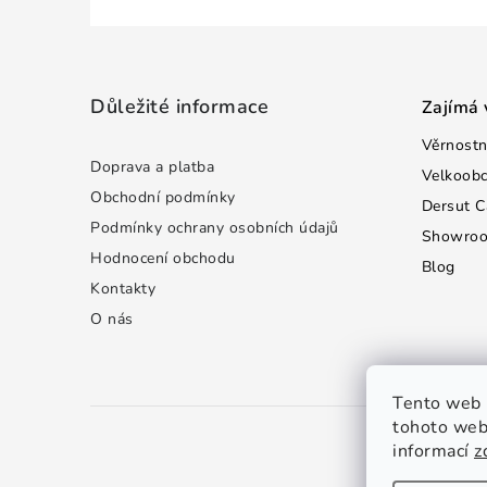
Z
á
Důležité informace
Zajímá 
p
Věrnostn
a
Doprava a platba
Velkoob
t
Obchodní podmínky
Dersut C
Podmínky ochrany osobních údajů
Showro
í
Hodnocení obchodu
Blog
Kontakty
O nás
Tento web 
tohoto webu
informací
z
C