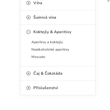
v
g
Vína
r
o
a
r
Šumivá vína
n
i
Koktejly & Aperitivy
e
n
Aperitivy a koktejly
í
Nealkoholické aperitivy
p
Moscato
a
n
Čaj & Čokoláda
e
Příslušenství
l