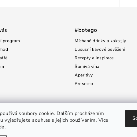
#botego
vás
í program
Míchané drinky a koktejly
chod
Luxusní kávové osvěžení
affè
Recepty a inspirace
om
Šumivá vína
Aperitivy
Prosecco
používá soubory cookie. Dalším procházením
S
 vyjadřujete souhlas s jejich používáním. Více
de
.
opyright 2026
Botego.cz
. Všechna práva vyhrazena.
Upravit nastavení cooki
Vytvořil Shoptet Premium