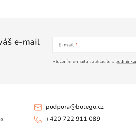
váš e-mail
E-mail
Vložením e-mailu souhlasíte s
podmínkam
podpora
@
botego.cz
+420 722 911 089
ás!