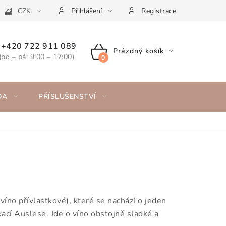
CZK
Přihlášení
Registrace
+420 722 911 089
Prázdný košík
(po – pá: 9:00 – 17:00)
NÁKUPNÍ
KOŠÍK
DA
PŘÍSLUŠENSTVÍ
íno přívlastkové), které se nachází o jeden
kací Auslese. Jde o víno obstojně sladké a