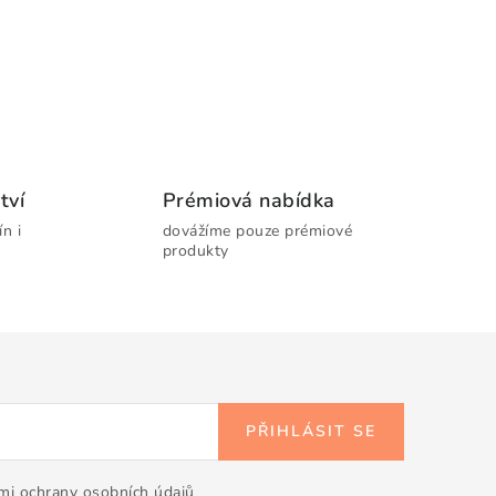
tví
Prémiová nabídka
n i
dovážíme pouze prémiové
produkty
PŘIHLÁSIT SE
i ochrany osobních údajů