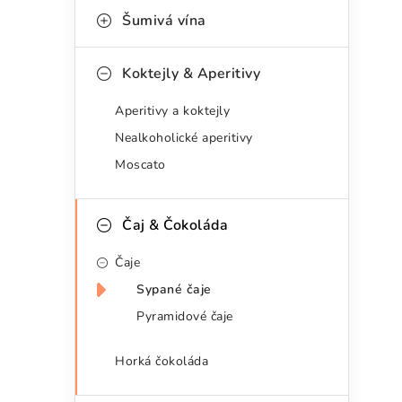
a
r
Šumivá vína
n
i
Koktejly & Aperitivy
e
n
Aperitivy a koktejly
í
Nealkoholické aperitivy
p
Moscato
a
n
Čaj & Čokoláda
e
Čaje
l
Sypané čaje
Pyramidové čaje
Horká čokoláda