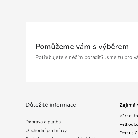
Pomůžeme vám s výběrem
Potřebujete s něčím poradit? Jsme tu pro v
Z
á
Důležité informace
Zajímá 
p
Věrnostn
a
Doprava a platba
Velkoob
t
Obchodní podmínky
Dersut C