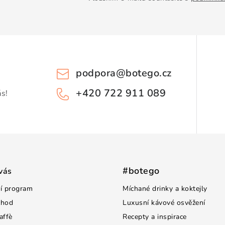
podpora
@
botego.cz
+420 722 911 089
ás!
#botego
vás
í program
Míchané drinky a koktejly
chod
Luxusní kávové osvěžení
affè
Recepty a inspirace