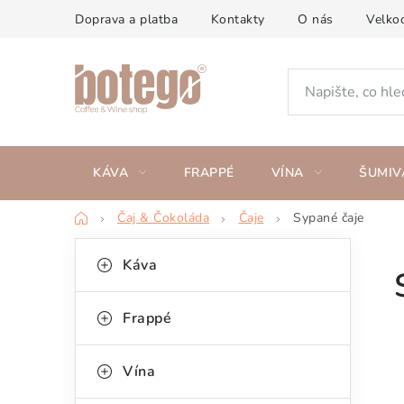
Přejít
Doprava a platba
Kontakty
O nás
Velko
na
obsah
KÁVA
FRAPPÉ
VÍNA
ŠUMIV
Domů
Čaj & Čokoláda
Čaje
Sypané čaje
P
K
Přeskočit
Káva
kategorie
a
o
t
s
Frappé
e
t
g
Vína
r
o