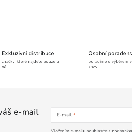
Exkluzivní distribuce
Osobní poradens
značky, které najdete pouze u
poradíme s výběrem ví
nás
kávy
váš e-mail
E-mail
Vložením e-mailu souhlasíte s
podmínkam