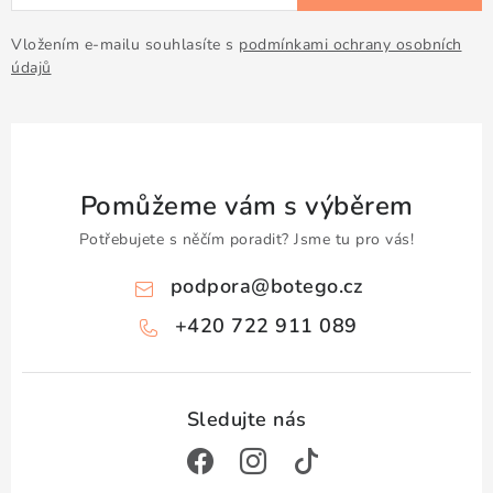
Doprava a platba
Obchodní podmínky
Podmínky ochrany osobních údajů
Hodnocení obchodu
Vložením e-mailu souhlasíte s
podmínkami ochrany osobních
údajů
Kontakty
O nás
Velkoobchod
Pomůžeme vám s výběrem
Potřebujete s něčím poradit? Jsme tu pro vás!
podpora
@
botego.cz
+420 722 911 089