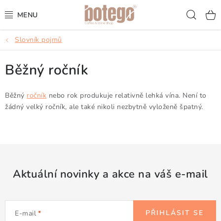
Přejít
Hled
na
obsah
Slovník pojmů
KÁVA
Běžný ročník
FRAPPÉ
VÍNA
Běžný
ročník
nebo rok produkuje relativně lehká vína. Není to
žádný velký ročník, ale také nikoli nezbytně vyloženě špatný.
ŠUMIVÁ VÍNA
KOKTEJLY & APERITIVY
ČAJ & ČOKOLÁDA
Aktuální novinky a akce na váš e-mail
PŘÍSLUŠENSTVÍ
PŘIHLÁSIT SE
E-mail