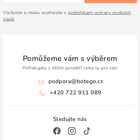
Doprava a platba
Obchodní podmínky
Podmínky ochrany osobních údajů
Hodnocení obchodu
Vložením e-mailu souhlasíte s
podmínkami ochrany osobních
údajů
Kontakty
O nás
Velkoobchod
Pomůžeme vám s výběrem
Potřebujete s něčím poradit? Jsme tu pro vás!
podpora
@
botego.cz
+420 722 911 089