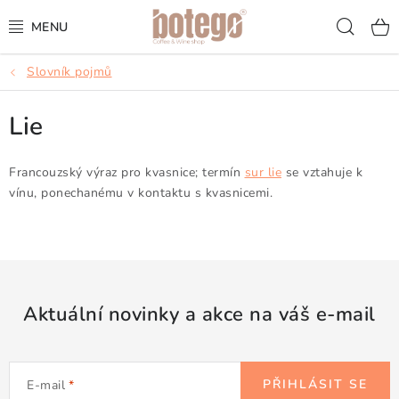
Přejít
Hled
na
obsah
Slovník pojmů
KÁVA
Lie
FRAPPÉ
VÍNA
Francouzský výraz pro kvasnice; termín
sur lie
se vztahuje k
vínu, ponechanému v kontaktu s kvasnicemi.
ŠUMIVÁ VÍNA
KOKTEJLY & APERITIVY
ČAJ & ČOKOLÁDA
Aktuální novinky a akce na váš e-mail
PŘÍSLUŠENSTVÍ
PŘIHLÁSIT SE
E-mail