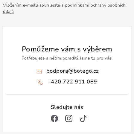
Doprava a platba
Obchodní podmínky
Vložením e-mailu souhlasíte s
podmínkami ochrany osobních
Podmínky ochrany osobních údajů
Hodnocení obchodu
údajů
Kontakty
O nás
Velkoobchod
Pomůžeme vám s výběrem
Potřebujete s něčím poradit? Jsme tu pro vás!
podpora
@
botego.cz
+420 722 911 089