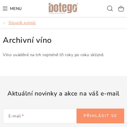
Přejít
Hled
na
obsah
Slovník pojmů
KÁVA
Archivní víno
FRAPPÉ
VÍNA
Víno uváděné na trh nejméně tři roky po roku sklizně.
ŠUMIVÁ VÍNA
KOKTEJLY & APERITIVY
Aktuální novinky a akce na váš e-mail
ČAJ & ČOKOLÁDA
PŘÍSLUŠENSTVÍ
PŘIHLÁSIT SE
E-mail