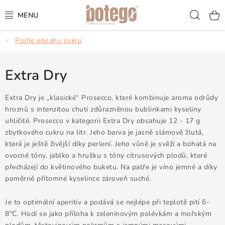
Přejít
Hled
na
obsah
Podle obsahu cukru
KÁVA
FRAPPÉ
Extra Dry
VÍNA
Extra Dry je „klasické“ Prosecco, které kombinuje aroma odrůdy
hroznů s intenzitou chuti zdůrazněnou bublinkami kyseliny
uhličité. Prosecco v kategorii Extra Dry obsahuje 12 - 17 g
ŠUMIVÁ VÍNA
zbytkového cukru na litr. Jeho barva je jasně slámově žlutá,
která je ještě živější díky perlení. Jeho vůně je svěží a bohatá na
KOKTEJLY & APERITIVY
ovocné tóny, jablko a hrušku s tóny citrusových plodů, které
přecházejí do květinového buketu. Na patře je víno jemné a díky
ČAJ & ČOKOLÁDA
poměrně přítomné kyselince zároveň suché.
PŘÍSLUŠENSTVÍ
Je to optimální aperitiv a podává se nejlépe při teplotě pití 6-
8°C. Hodí se jako příloha k zeleninovým polévkám a mořským