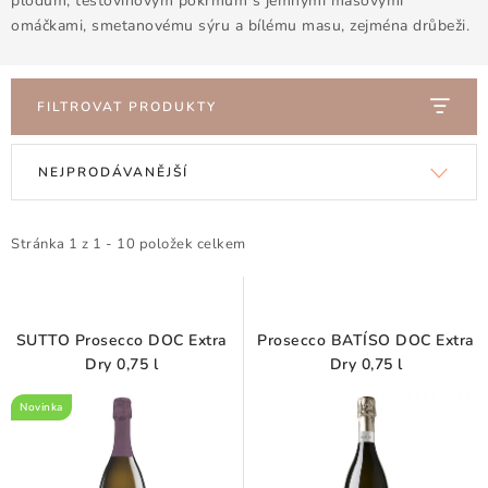
plodům, těstovinovým pokrmům s jemnými masovými
Doprava a platba
Obchodní podmínky
omáčkami, smetanovému sýru a bílému masu, zejména drůbeži.
Podmínky ochrany osobních údajů
Hodnocení obchodu
Kontakty
O nás
Velkoobchod
FILTROVAT PRODUKTY
V
Ř
NEJPRODÁVANĚJŠÍ
ý
a
p
z
i
e
Stránka
1
z
1
-
10
položek celkem
s
n
p
í
r
p
SUTTO Prosecco DOC Extra
Prosecco BATÍSO DOC Extra
o
r
Dry 0,75 l
Dry 0,75 l
d
o
Novinka
u
d
k
u