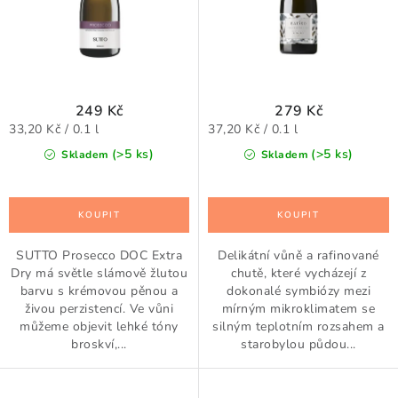
t
k
ů
t
ů
249 Kč
279 Kč
Měrná
Měrná
33,20 Kč / 0.1 l
37,20 Kč / 0.1 l
cena:
cena:
(>5 ks)
(>5 ks)
Skladem
Skladem
SUTTO Prosecco DOC Extra
Delikátní vůně a rafinované
Dry má světle slámově žlutou
chutě, které vycházejí z
barvu s krémovou pěnou a
dokonalé symbiózy mezi
živou perzistencí. Ve vůni
mírným mikroklimatem se
můžeme objevit lehké tóny
silným teplotním rozsahem a
broskví,...
starobylou půdou...