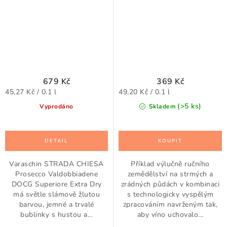
679 Kč
369 Kč
Měrná
Měrná
45,27 Kč / 0.1 l
49,20 Kč / 0.1 l
cena:
cena:
(>5 ks)
Vyprodáno
Skladem
Varaschin STRADA CHIESA
Příklad výlučně ručního
Prosecco Valdobbiadene
zemědělství na strmých a
DOCG Superiore Extra Dry
zrádných půdách v kombinaci
má světle slámově žlutou
s technologicky vyspělým
barvou, jemné a trvalé
zpracováním navrženým tak,
bublinky s hustou a...
aby víno uchovalo...