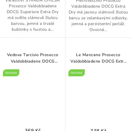
Varaschin STRADA CHIESA
Pietrovecchio Prosecco
Prosecco Valdobbiadene
Valdobbiadene DOCG Extra
DOCG Superiore Extra Dry
Dry má jasnou slámově žlutou
má světle slámově žlutou
barvu se zelenkavými odlesky,
barvou, jemné a trvalé
jemná a perzistentní perláž.
bublinky s hustou a...
Ovocná...
Vedova Tarcisio Prosecco
Le Manzane Prosecco
Valdobbiadene DOCG
Valdobbiadene DOCG Extra
Superiore Extra Dry 0,75 l
Dry 0,75 l
Novinka
Novinka
369 Kč