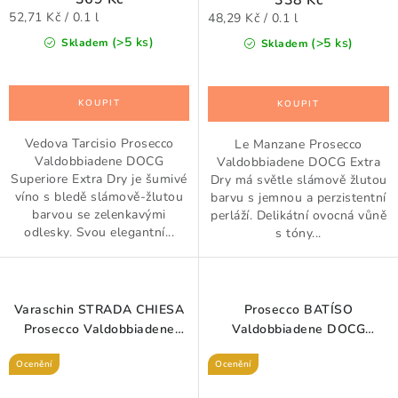
338 Kč
Měrná
Měrná
52,71 Kč / 0.1 l
48,29 Kč / 0.1 l
cena:
cena:
(>5 ks)
(>5 ks)
Skladem
Skladem
Vedova Tarcisio Prosecco
Le Manzane Prosecco
Valdobbiadene DOCG
Valdobbiadene DOCG Extra
Superiore Extra Dry je šumivé
Dry má světle slámově žlutou
víno s bledě slámově-žlutou
barvu s jemnou a perzistentní
barvou se zelenkavými
perláží. Delikátní ovocná vůně
odlesky. Svou elegantní...
s tóny...
Varaschin STRADA CHIESA
Prosecco BATÍSO
Prosecco Valdobbiadene
Valdobbiadene DOCG
DOCG Superiore Extra Dry
Superiore Extra Dry 0,75 l
Ocenění
Ocenění
1,5 l