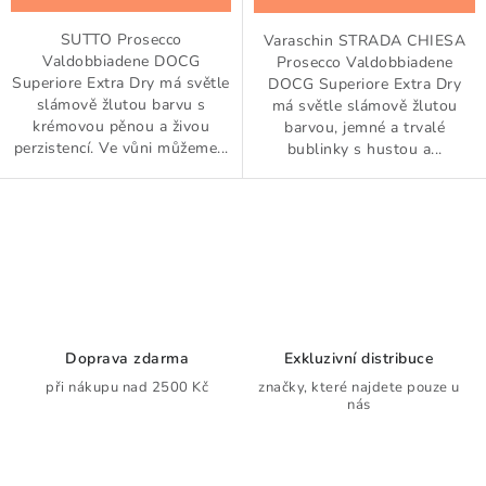
SUTTO Prosecco
Varaschin STRADA CHIESA
Valdobbiadene DOCG
Prosecco Valdobbiadene
Superiore Extra Dry má světle
DOCG Superiore Extra Dry
slámově žlutou barvu s
má světle slámově žlutou
krémovou pěnou a živou
barvou, jemné a trvalé
perzistencí. Ve vůni můžeme...
bublinky s hustou a...
O
v
l
á
d
Doprava zdarma
Exkluzivní distribuce
a
při nákupu nad 2500 Kč
značky, které najdete pouze u
nás
c
í
p