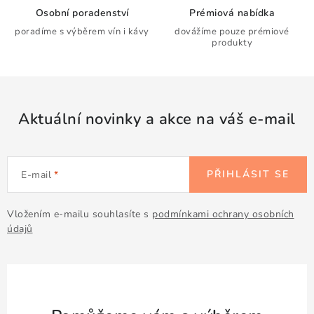
r
Osobní poradenství
Prémiová nabídka
v
poradíme s výběrem vín i kávy
dovážíme pouze prémiové
k
produkty
y
v
ý
p
Aktuální novinky a akce na váš e-mail
i
s
u
PŘIHLÁSIT SE
E-mail
Vložením e-mailu souhlasíte s
podmínkami ochrany osobních
údajů