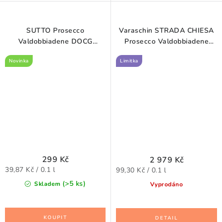
SUTTO Prosecco
Varaschin STRADA CHIESA
Valdobbiadene DOCG
Prosecco Valdobbiadene
Superiore Extra Dry 0,75 l
DOCG Superiore Extra Dry 3
Novinka
Limitka
l
299 Kč
2 979 Kč
Měrná
Měrná
39,87 Kč / 0.1 l
99,30 Kč / 0.1 l
cena:
cena:
(>5 ks)
Skladem
Vyprodáno