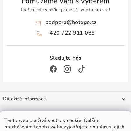
Pomůžeme vám s výběrem
Potřebujete s něčím poradit? Jsme tu pro vás!
podpora
@
botego.cz
+420 722 911 089
Z
á
Důležité informace
p
a
Doprava a platba
Zajímá vás
t
Obchodní podmínky
Tento web používá soubory cookie. Dalším
í
Podmínky ochrany osobních údajů
procházením tohoto webu vyjadřujete souhlas s jejich
#botego
Věrnostní program