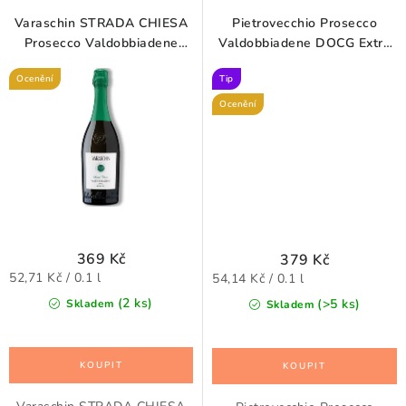
Varaschin STRADA CHIESA
Pietrovecchio Prosecco
Prosecco Valdobbiadene
Valdobbiadene DOCG Extra
DOCG Superiore Extra Dry
Dry 0,75 l
Ocenění
Tip
0,75 l
Ocenění
369 Kč
379 Kč
Měrná
Měrná
52,71 Kč / 0.1 l
54,14 Kč / 0.1 l
cena:
cena:
(2 ks)
(>5 ks)
Skladem
Skladem