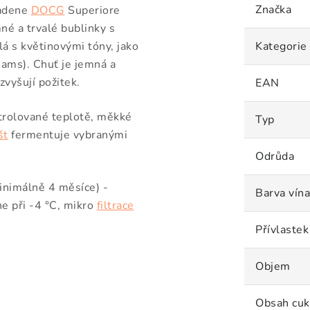
Značka
adene
DOCG
Superiore
né a trvalé bublinky s
lá s květinovými tóny, jako
Kategorie
iams).
Chuť je
jemná a
zvyšují požitek.
EAN
trolované teplotě,
měkké
Typ
št
fermentuje vybranými
.
Odrůda
minimálně 4 měsíce)
-
Barva vína
e při -4 °C, mikro
filtrace
Přívlastek
.
Objem
Obsah cuk