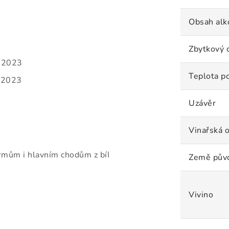
Obsah alk
Zbytkový 
o 2023
Teplota p
e 2023
Uzávěr
Vinařská o
rmům i hlavním chodům z bílého masa.
Země pův
Vivino