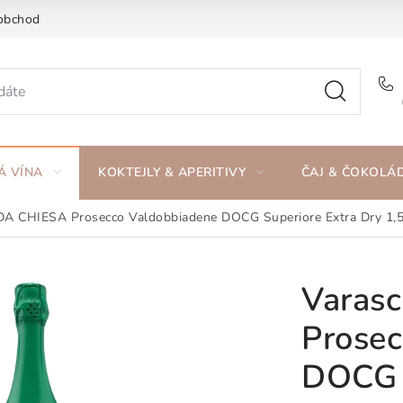
obchod
Á VÍNA
KOKTEJLY & APERITIVY
ČAJ & ČOKOLÁ
A CHIESA Prosecco Valdobbiadene DOCG Superiore Extra Dry 1,5
Varas
Prosec
DOCG S