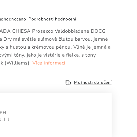
eohodnoceno
Podrobnosti hodnocení
RADA CHIESA Prosecco Valdobbiadene DOCG
ra Dry má
světle slámově žlutou barvou, jemné
nky s hustou a krémovou pěnou. Vůně je
jemná a
ovými tóny, jako je vistárie a fialka, s tóny
k (
Williams).
Více informací
Možnosti doručení
DPH
:
0.1 l