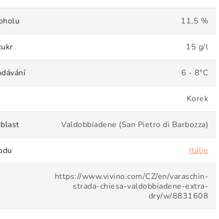
oholu
11,5 %
cukr
15 g/l
odávání
6 - 8°C
Korek
blast
Valdobbiadene (San Pietro di Barbozza)
odu
Itálie
https://www.vivino.com/CZ/en/varaschin-
strada-chiesa-valdobbiadene-extra-
dry/w/8831608