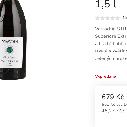
1,5 l
N
Varaschin ST
Superiore Ext
a trvalé bubli
trvalá s květin
zelených hruše
Vyprodáno
679 Kč
561 Kč bez 
Měrná cena
45,27 Kč / 