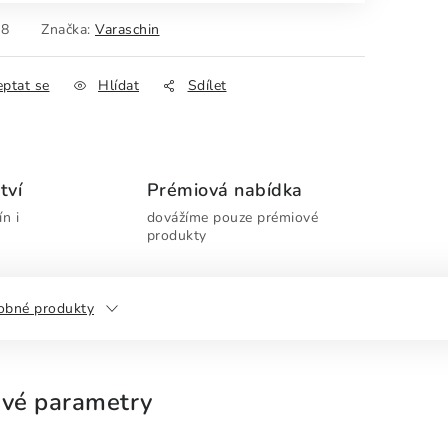
08
Značka:
Varaschin
eptat se
Hlídat
Sdílet
tví
Prémiová nabídka
n i
dovážíme pouze prémiové
produkty
obné produkty
vé parametry