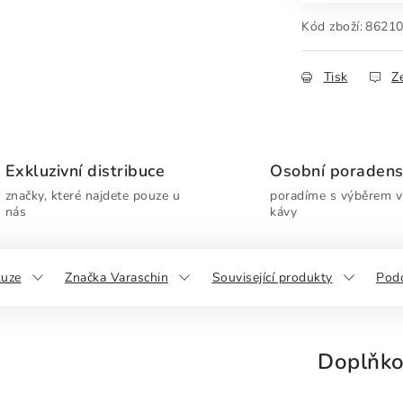
Kód zboží:
8621
Tisk
Z
Exkluzivní distribuce
Osobní poradens
značky, které najdete pouze u
poradíme s výběrem ví
nás
kávy
kuze
Značka Varaschin
Související produkty
Pod
Doplňko