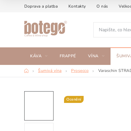
Přejít
Doprava a platba
Kontakty
O nás
Velko
na
obsah
KÁVA
FRAPPÉ
VÍNA
ŠUMIV
Domů
Šumivá vína
Prosecco
Varaschin STRAD
Ocenění