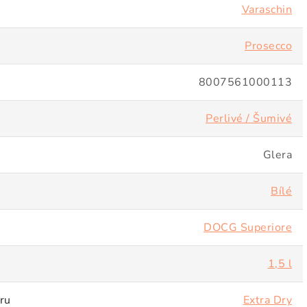
Varaschin
Prosecco
8007561000113
Perlivé / Šumivé
Glera
Bílé
DOCG Superiore
1,5 l
ru
Extra Dry