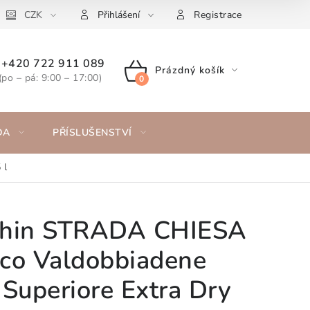
CZK
Přihlášení
Registrace
+420 722 911 089
Prázdný košík
(po – pá: 9:00 – 17:00)
NÁKUPNÍ
KOŠÍK
DA
PŘÍSLUŠENSTVÍ
 l
chin STRADA CHIESA
co Valdobbiadene
uperiore Extra Dry