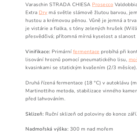
Varaschin STRADA CHIESA
Prosecco
Valdobbi
Extra
Dry
má
světle slámově žlutou barvou, jem
hustou a krémovou pěnou. Vůně je
jemná a trva
je vistárie a fialka, s tóny zelených hrušek (
Will
přesvědčivá; přítomná mírná kyselost a slanost 
Vinifikace:
Primární
fermentace
probíhá při kon
lisování hroznů pomocí pneumatického lisu,
mo
kvasinkami se statickým kvašením (2/3 měsíce)
Druhá řízená fermentace (18 °C) v autoklávu (
Martinottiho metoda, stabilizace vinného kamen
před lahvováním.
Sklizeň:
Ruční sklizeň
od poloviny do konce září
Nadmořská výška:
 300 m nad mořem