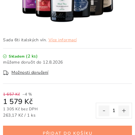
Doprava a platba
Obchodní podmínky
Podmínky ochrany osobních údajů
Hodnocení obchodu
Kontakty
O nás
Velkoobchod
Sada 6ti italských vín.
Více informací
(2 ks)
Skladem
12.8.2026
Možnosti doručení
1 657 Kč
–4 %
1 579 Kč
1 305 Kč bez DPH
Měrná cena:
263,17 Kč / 1 ks
PŘIDAT DO KOŠÍKU