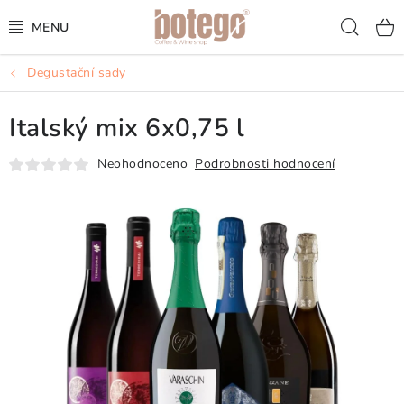
Přejít
Hled
na
obsah
Degustační sady
KÁVA
Italský mix 6x0,75 l
FRAPPÉ
Neohodnoceno
Podrobnosti hodnocení
VÍNA
ŠUMIVÁ VÍNA
KOKTEJLY & APERITIVY
ČAJ & ČOKOLÁDA
PŘÍSLUŠENSTVÍ