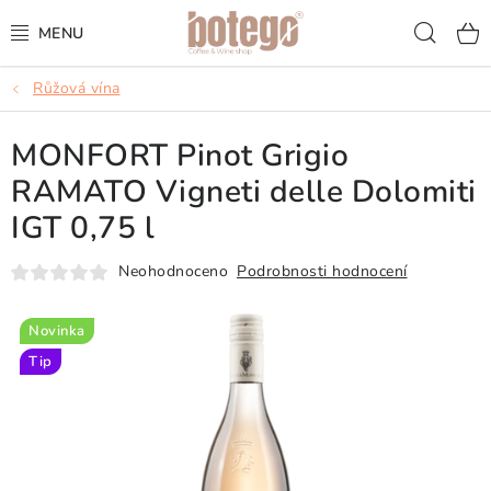
Přejít
Hled
na
obsah
Růžová vína
KÁVA
MONFORT Pinot Grigio
FRAPPÉ
RAMATO Vigneti delle Dolomiti
VÍNA
IGT 0,75 l
ŠUMIVÁ VÍNA
Neohodnoceno
Podrobnosti hodnocení
KOKTEJLY & APERITIVY
Novinka
Tip
ČAJ & ČOKOLÁDA
PŘÍSLUŠENSTVÍ