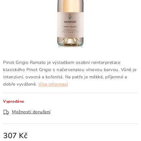
Doprava a platba
Obchodní podmínky
Podmínky ochrany osobních údajů
Hodnocení obchodu
Kontakty
O nás
Velkoobchod
Pinot Grigio Ramato je výsledkem osobní reinterpretace
klasického Pinot Grigio s
načervenalou vínovou barvou. Vůně je
intenzivní, ovocná a kořenitá. Na patře je měkké, příjemné a
dobře vyvážené.
Více informací
Vyprodáno
Možnosti doručení
307 Kč