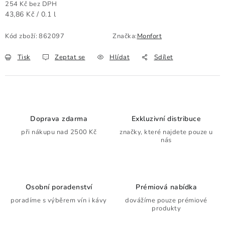
254 Kč bez DPH
Měrná cena:
43,86 Kč / 0.1 l
Kód zboží:
862097
Značka:
Monfort
Tisk
Zeptat se
Hlídat
Sdílet
Doprava zdarma
Exkluzivní distribuce
při nákupu nad 2500 Kč
značky, které najdete pouze u
nás
Osobní poradenství
Prémiová nabídka
poradíme s výběrem vín i kávy
dovážíme pouze prémiové
produkty