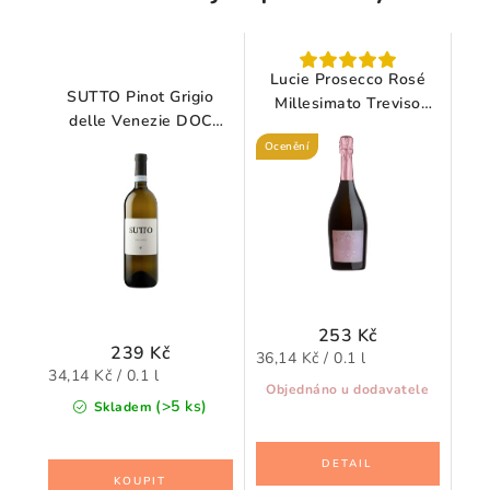
Lucie Prosecco Rosé
SUTTO Pinot Grigio
Millesimato Treviso
delle Venezie DOC
DOC Brut 0,75 l
2024 0,75 l
Ocenění
253 Kč
239 Kč
Měrná
36,14 Kč / 0.1 l
Měrná
34,14 Kč / 0.1 l
cena:
Objednáno u dodavatele
cena:
(>5 ks)
Skladem