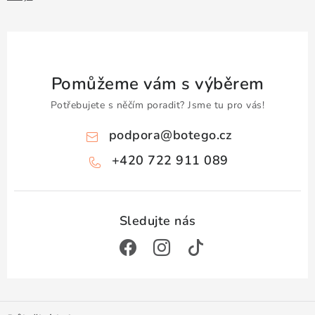
Pomůžeme vám s výběrem
Potřebujete s něčím poradit? Jsme tu pro vás!
podpora
@
botego.cz
+420 722 911 089
Z
á