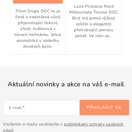
Lucie Prosecco Rosé
Pinot Grigio DOC to je
Millesimato Treviso DOC
čistá a nedotčená vůně
Brut má jemný růžový
připomínající lískový
odstín a elegantní
ořech, květinová v
přetrvávající jemnou
tónech heřmánku, lehce
perleť. Ve vůni se...
aromatická v nádechu
divokých bylin.
Aktuální novinky a akce na váš e-mail
PŘIHLÁSIT SE
E-mail
Vložením e-mailu souhlasíte s
podmínkami ochrany osobních
údajů