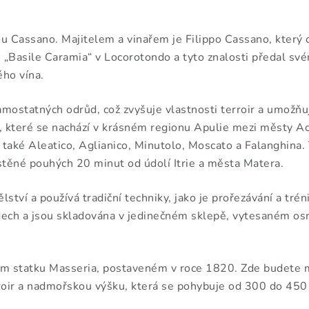
u Cassano. Majitelem a vinařem je Filippo Cassano, který 
„Basile Caramia“ v Locorotondo a tyto znalosti předal své
ého vína.
amostatných odrůd, což zvyšuje vlastnosti terroir a umožň
 které se nachází v krásném regionu Apulie mezi městy Acq
 také Aleatico, Aglianico, Minutolo, Moscato a Falanghina. T
těné pouhých 20 minut od údolí Itrie a města Matera.
ví a používá tradiční techniky, jako je prořezávání a tréni
udech a jsou skladována v jedinečném sklepě, vytesaném o
ém statku Masseria, postaveném v roce 1820. Zde budete m
terroir a nadmořskou výšku, která se pohybuje od 300 do 450