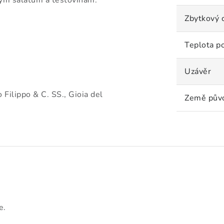
ým salátům a těstovinám.
Zbytkový 
Teplota p
Uzávěr
 Filippo & C. SS., Gioia del
Země pův
e.