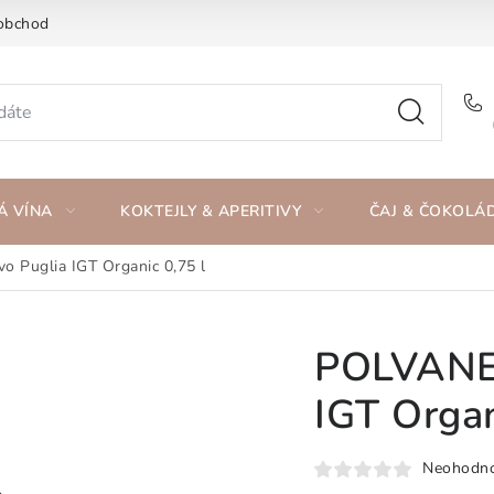
obchod
Á VÍNA
KOKTEJLY & APERITIVY
ČAJ & ČOKOLÁ
 Puglia IGT Organic 0,75 l
POLVANER
IGT Organ
Neohodn