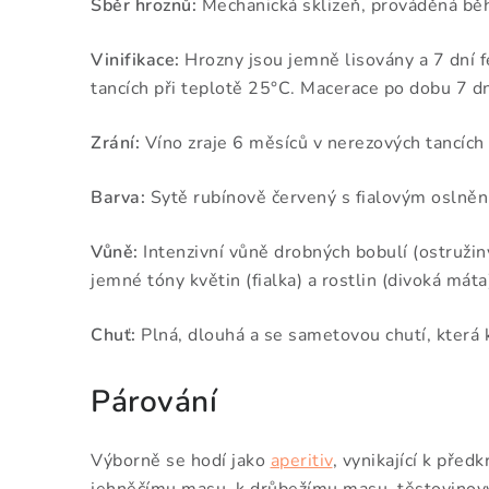
Sběr hroznů:
Mechanická sklizeň, prováděná běh
Vinifikace:
Hrozny jsou jemně lisovány a 7 dní 
tancích při teplotě 25°C. M
acerace po dobu 7 dn
Zrání
:
Víno zraje 6 měsíců v nerezových tancích a
Barva:
Sytě rubínově červený s fialovým oslněn
Vůně:
Intenzivní vůně drobných bobulí (ostružiny
jemné tóny květin (fialka) a rostlin (divoká máta
Chuť:
Plná, dlouhá a se sametovou chutí, která 
Párování
Výborně se hodí jako
aperitiv
, vynikající k pře