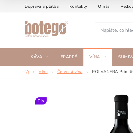
Přejít
Doprava a platba
Kontakty
O nás
Velko
na
obsah
KÁVA
FRAPPÉ
VÍNA
ŠUMIV
Domů
Vína
Červená vína
POLVANERA Primitivo
Tip