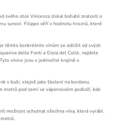
od svého otce Vincenza získal bohaté znalosti o
mu synovi. Filippo věří v hodnotu hroznů, které
uje těmto konkrétním vínům se odlišit od svých
uaviva delle Fonti a Gioia del Colle, najdete
yto vinice jsou v jedinečné krajině s
nk v buši, stejně jako školení na kordonu.
sm metrů pod zemí ve vápencovém podloží, kde
ít možnost ochutnat všechna vína, která vyrábí.
 metrů.