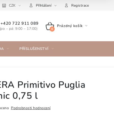
CZK
Přihlášení
Registrace
+420 722 911 089
Prázdný košík
(po – pá: 9:00 – 17:00)
NÁKUPNÍ
KOŠÍK
DA
PŘÍSLUŠENSTVÍ
A Primitivo Puglia
ic 0,75 l
oceno
Podrobnosti hodnocení