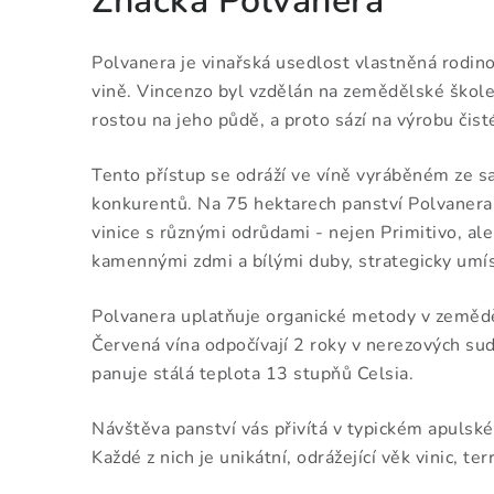
Značka Polvanera
Polvanera je vinařská usedlost vlastněná rodino
vině. Vincenzo byl vzdělán na zemědělské škole 
rostou na jeho půdě, a proto sází na výrobu čist
Tento přístup se odráží ve víně vyráběném ze s
konkurentů. Na 75 hektarech panství Polvanera,
vinice s různými odrůdami - nejen Primitivo, ale
kamennými zdmi a bílými duby, strategicky umís
Polvanera uplatňuje organické metody v zemědělst
Červená vína odpočívají 2 roky v nerezových s
panuje stálá teplota 13 stupňů Celsia.
Návštěva panství vás přivítá v typickém apulsk
Každé z nich je unikátní, odrážející věk vinic, 