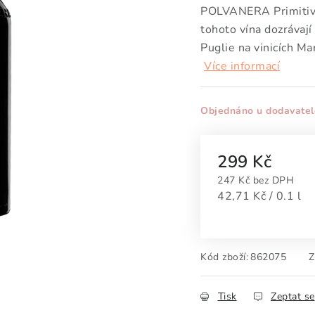
POLVANERA Primitivo
tohoto vína dozrávaj
Puglie na vinicích Ma
Více informací
Objednáno u dodavatel
299 Kč
247 Kč bez DPH
Měrná cena:
42,71 Kč / 0.1 l
Kód zboží:
862075
Z
Tisk
Zeptat se