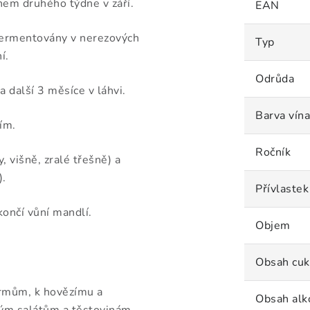
em druhého týdne v září.
EAN
fermentovány v nerezových
Typ
í.
Odrůda
 další 3 měsíce v láhvi.
Barva vína
ím.
Ročník
, višně, zralé třešně) a
).
Přívlastek
končí vůní mandlí.
Objem
Obsah cuk
dkrmům, k hovězímu a
Obsah alk