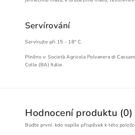
jehněčímu masu, k drůbežímu masu, těstovinov
Servírování
Servírujte při 15 - 18° C.
Plněno v: Società Agricola Polvanera di Cassano
Colle (BA) Itálie.
Hodnocení produktu (0)
Buďte první, kdo napíše příspěvek k této položc