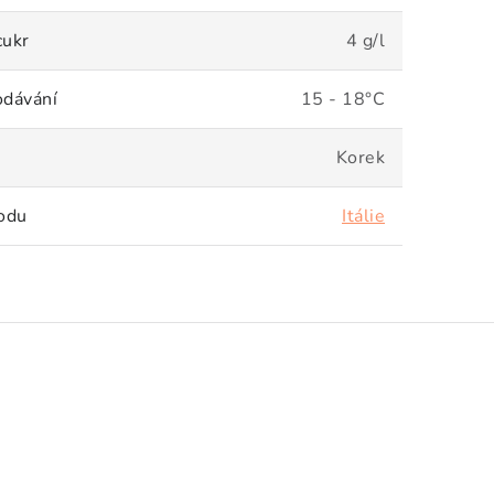
cukr
4 g/l
odávání
15 - 18°C
Korek
odu
Itálie