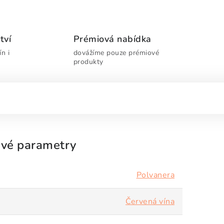
tví
Prémiová nabídka
n i
dovážíme pouze prémiové
produkty
vé parametry
Polvanera
Červená vína