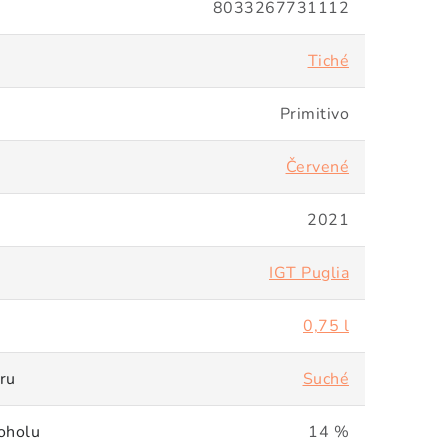
8033267731112
Tiché
Primitivo
Červené
2021
IGT Puglia
0,75 l
ru
Suché
oholu
14 %