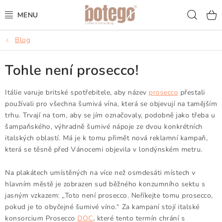
Přejít
Hled
na
obsah
Blog
KÁVA
Tohle není prosecco!
FRAPPÉ
Itálie varuje britské spotřebitele, aby název
prosecco
přestali
VÍNA
používali pro všechna šumivá vína, která se objevují na tamějším
trhu. Trvají na tom, aby se jím označovaly, podobně jako třeba u
ŠUMIVÁ VÍNA
šampaňského, výhradně šumivé nápoje ze dvou konkrétních
italských oblastí. Má je k tomu přimět nová reklamní kampaň,
KOKTEJLY & APERITIVY
která se těsně před Vánocemi objevila v londýnském metru.
ČAJ & ČOKOLÁDA
Na plakátech umístěných na více než osmdesáti místech v
hlavním městě je zobrazen sud běžného konzumního sektu s
jasným vzkazem: „Toto není prosecco. Neříkejte tomu prosecco,
PŘÍSLUŠENSTVÍ
pokud je to obyčejné šumivé víno.“ Za kampaní stojí italské
konsorcium Prosecco
DOC
, které tento termín chrání s