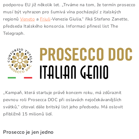
Doprava a platba
Obchodní podmínky
podporou EU již několik let. „Trváme na tom, že termín prosecco
musí být vyhrazen pro šumivá vína pocházející z italských
Podmínky ochrany osobních údajů
Hodnocení obchodu
regionů
Veneto
a
Friuli
-Venezia Giulia,“ říká Stefano Zanette,
Kontakty
O nás
Velkoobchod
předseda Italského konsorcia. Informaci přinesl list The
Telegraph
.
„Kampaň, která startuje právě koncem roku, má zdůraznit
pevnou roli Prosecca DOC při oslavách nejočekávanějších
svátků,“ citoval dále britský list jeho předsedu. Má oslovit
přibližně 15 milionů lidí.
Prosecco je jen jedno