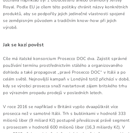
doznává například sýr z Gloucesteru anebo brambory Jersey
Royal. Podle EU je cílem této politiky chránit názvy konkrétních
produktů, aby se podpořily jejich jedinečné vlastnosti spojené
se zeměpisným původem a tradičním know-how při jejich
výrobě.
Jak se kazí pověst
Cíle má italské konsorcium Prosecco DOC dva. Zajistit správné
používání termínu prostřednictvím stálého a organizovaného
dohledu a také propagovat „pravé Prosecco DOC“ v Itálii a po
celém světě. Nejnovější kampaň v Londýně totiž přichází v době,
kdy se výrobci prosecca snaží nastartovat zájem britského trhu
po výrazném propadu prodejů v posledních letech.
V roce 2016 se například v Británii vypilo dvaapůlkrát více
prosecca než v samotné Itálii. Trh s bublinkami v hodnotě 333
milionů liber (9 miliard Kč) postupně převálcoval právě segment
s proseccem v hodnotě 600 milionů liber (16,3 miliardy Kč). V