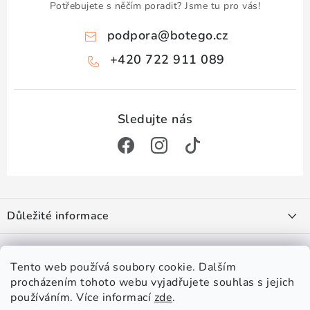
Potřebujete s něčím poradit? Jsme tu pro vás!
podpora
@
botego.cz
+420 722 911 089
Z
á
Důležité informace
p
a
Doprava a platba
Zajímá vás
t
Obchodní podmínky
Tento web používá soubory cookie. Dalším
í
Podmínky ochrany osobních údajů
procházením tohoto webu vyjadřujete souhlas s jejich
#botego
Věrnostní program
používáním. Více informací
zde
.
Hodnocení obchodu
Velkoobchod