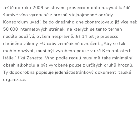
Ještě do roku 2009 se slovem prosecco mohlo nazývat každé
šumivé víno vyrobené z hroznů stejnojmenné odrůdy.
Konsorcium uvádí, že do dnešního dne zkontrolovalo již více než
50 000 internetových stránek, na kterých se tento termín
nadále používá, ovšem nesprávně. Již 14 let je prosecco
chráněno zákony EU coby zeměpisné označení. „Aby se tak
mohlo nazývat, musí být vyrobeno pouze v určitých oblastech
Itálie,“ říká Zanette. Víno podle regulí musí mít také minimální
obsah alkoholu a být vyrobené pouze z určitých druhů hroznů.
Ty dopodrobna popisuje jedenáctistránkový dokument italské
organizace.