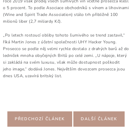
roce 2019 však prodej všech šumivých vín včetně prosecca klesl
o 5 procent. To podle Asociace obchodníků s vínem a lihovinami
(Wine and Spirit Trade Association) stálo trh přibližně 100
milionů liber (2,7 miliardy Kč).
„Po letech rostoucí obliby tohoto šumivého se trend zastavil,“
říká Martin Jones z účetní společnosti UHY Hacker Young.
Prosecco se podle něj velmi rychle dostalo z drahých barů až do
ledniček mnoha obyčejných Britů po celé zemi. „U nápoje, který
si zakládá na svém luxusu, však může dostupnost poškodit
jeho image,“ dodává Jones. Největším dovozcem prosecca jsou
dnes USA, uzavírá britský list.
PŘEDCHOZÍ ČLÁNEK
DALŠÍ ČLÁNEK